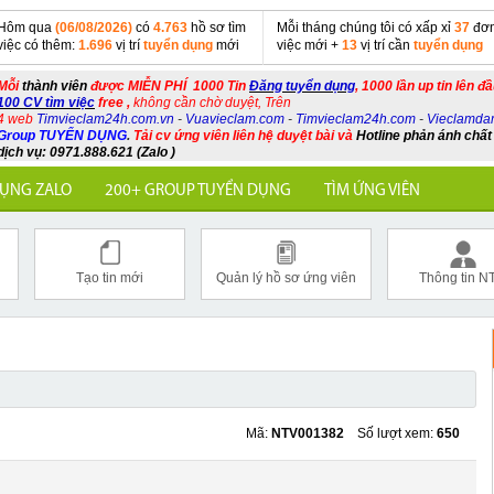
Hôm qua
(06/08/2026)
có
4.763
hồ sơ tìm
Mỗi tháng chúng tôi có xấp xỉ
37
đơn
việc có thêm:
1.696
vị trí
tuyển dụng
mới
việc mới +
13
vị trí cần
tuyển dụng
Mỗi
thành viên
được MIỄN PHÍ 1000 Tin
Đăng tuyển dụng
, 1000 lần up tin lên đ
100 CV tìm việc
free ,
không cần chờ duyệt, Trên
4 web
Timvieclam24h.com.vn
-
Vuavieclam.com
-
Timvieclam24h.com
-
Vieclamda
Group TUYỂN DỤNG
.
Tải cv ứng viên liên hệ duyệt bài và
Hotline phản ánh chất
dịch vụ: 0971.888.621 (Zalo )
ỤNG ZALO
200+ GROUP TUYỂN DỤNG
TÌM ỨNG VIÊN
Tạo tin mới
Quản lý hồ sơ ứng viên
Thông tin N
Mã:
NTV001382
Số lượt xem:
650