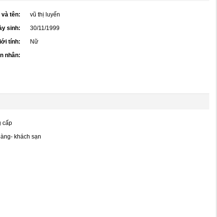
 và tên:
vũ thị luyến
y sinh:
30/11/1999
iới tính:
Nữ
ôn nhân:
g cấp
hàng- khách sạn