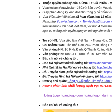
Thuộc quyền quản lý của
CÔNG TY CỔ PHẦN - 
Vuavieclam (Vuavieclam JSC) © Bản quyền Vuavi
Giấy phép đăng ký kinh doanh: Công ty cổ phần V
Vua Việc Làm Việt Nam
đã hoạt động hơn 12 năm 
Nam, như
Vuavieclam.com
-
Timvieclam24h.com.
trên facebook lớn nhất Việt Nam, với hơn 4 triệu thà
dịch vụ quảng cáo tuyển dụng có trải nghiệm xuất
Trụ sở HN:
Vua việc làm Việt Nam - Trung Hòa, C
Chi nhánh HCM:
Tòa nhà Dali, 24C Phan Đăng Lưu
Văn phòng HN: S
ố 9 Hạ Đình, Q.Thanh Xuân, Hà 
Văn phòng HN:
Tòa CT11, Khu Đô Thị, Kim Văn, K
​Báo chí nói về chúng tôi :
Báo Hà Nội Mới nói về chúng tôi:
https://hanoimoi
Nhà Xuất Bản Hà Nội nói về chúng tôi:
http://nxbh
Đài Truyền hình Quốc Hội nói về chúng tôi:
https
Đài Truyền Hình Hà Nội nói về chúng tôi:
https:/
Đơn vị chủ quản:
Công ty Cổ phần Tìm Việc Làm 
phản ánh chất lượng dịch vụ:
Hotline
:
0971.888.
Hoàng Logo hoanglogo.com
hoàng logo
|
danh s
​Báo chí nói về chúng tôi
: