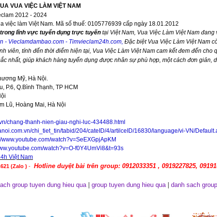
VUA VUA VIỆC LÀM VIỆT NAM
eclam 2012 - 2024
ua việc làm Việt Nam. Mã số thuế: 0105776939 cấp ngày 18.01.2012
trong lĩnh vực tuyển dụng trực tuyến
tại Việt Nam,
Vua Việc Làm Việt Nam
đang v
vn
-
Vieclamdambao.com
-
Timvieclam24h.com
,
Đặc biệt
Vua Việc Làm Việt Nam
cò
nh viên, tính đến thời điểm hiện tại,
Vua Việc Làm Việt Nam
cam kết đem đến cho qu
 sắc nhất, giúp khách hàng tuyển dụng được nhân sự phù hợp, một cách đơn giản, 
hương Mỹ, Hà Nội.
, P.6, Q.Bình Thạnh, TP HCM
Nội
im Lũ, Hoàng Mai, Hà Nội
.vn/chang-thanh-nien-giau-nghi-luc-434488.html
anoi.com.vn/chi_tiet_tin/tabid/204/cateID/4/artilceID/16830/language/vi-VN/Default
://www.youtube.com/watch?v=SeEXGpjApKM
/www.youtube.com/watch?v=O-f0Y4UmVi8&t=93s
24h Việt Nam
Hotline duyệt bài trên group: 0912033351 , 0919227825, 0919
621 (Zalo )
-
ach group tuyen dung hieu qua
|
group tuyen dung hieu qua
|
danh sach group