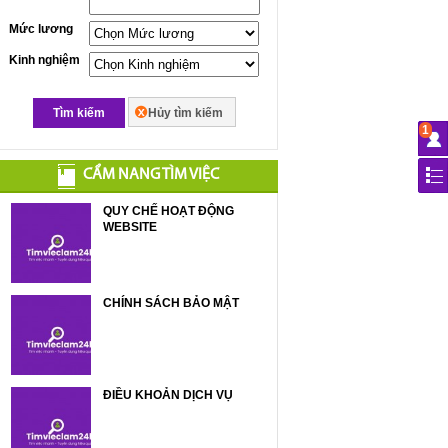
Mức lương
Kinh nghiệm
Tìm kiếm
Hủy tìm kiếm
1
CẨM NANG TÌM VIỆC
QUY CHẾ HOẠT ĐỘNG
WEBSITE
CHÍNH SÁCH BẢO MẬT
ĐIỀU KHOẢN DỊCH VỤ