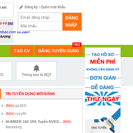
 xin
Đăng ký
/
Quên mật khẩu
ĐĂNG
ầu và
tạo
NHẬP
mbao.com
và
200+
 lượng
TẠO CV
ĐĂNG TUYỂN DỤNG
TD
Thông báo từ BQT
TIN TUYỂN DỤNG MỚI ĐĂNG
(Mới)
ga362r
(Mới)
cyzy9h
NUMBER 160 SPA Tuyển NVKD...
(Mới)
Marketing