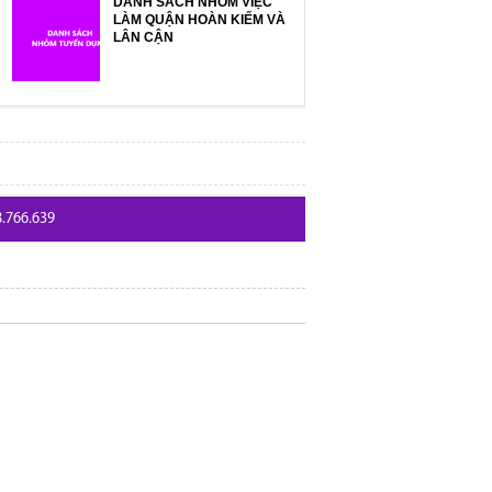
DANH SÁCH NHÓM VIỆC
LÀM QUẬN HOÀN KIẾM VÀ
LÂN CẬN
8.766.639