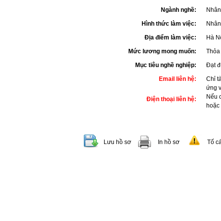
Ngành nghề:
Nhân 
Hình thức làm việc:
Nhân 
Địa điểm làm việc:
Hà N
Mức lương mong muốn:
Thỏa 
Mục tiêu nghề nghiệp:
Đạt đ
Email liên hệ:
Chỉ t
ứng 
Nếu c
Điện thoại liên hệ:
hoặc
Lưu hồ sơ
In hồ sơ
Tố c