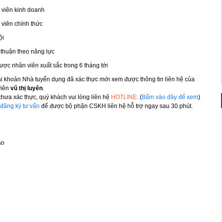
viên kinh doanh
viên chính thức
ội
thuận theo năng lực
ược nhân viên xuất sắc trong 6 tháng tới
ài khoản Nhà tuyển dụng đã xác thực mới xem được thông tin liên hệ của
viên
vũ thị luyến
.
hưa xác thực, quý khách vui lòng liên hệ
HOTLINE:
(
Bấm vào đây để xem
)
đăng ký tư vấn
để được bộ phận CSKH liên hệ hỗ trợ ngay sau 30 phút.
áo