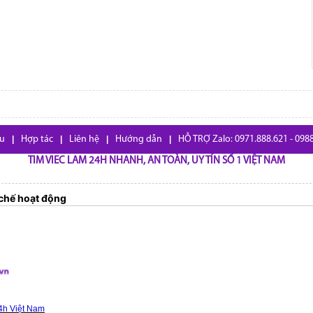
ệu
|
Hợp tác
|
Liên hệ
|
Hướng dẫn
|
HỖ TRỢ Zalo: 0971.888.621 - 098
TIM VIEC LAM 24H NHANH, AN TOÀN, UY TÍN SỐ 1 VIỆT NAM
chế hoạt động
4h Việt Nam