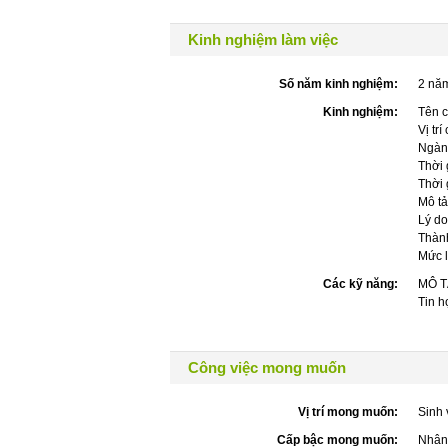
Kinh nghiệm làm việc
Số năm kinh nghiệm:
2 nă
Kinh nghiệm:
Tên c
Vị trí
Ngàn
Thời 
Thời 
Mô tả
Lý do
Thành
Mức 
Các kỹ năng:
MÔ T
Tin h
Công việc mong muốn
Vị trí mong muốn:
Sinh 
Cấp bậc mong muốn:
Nhân