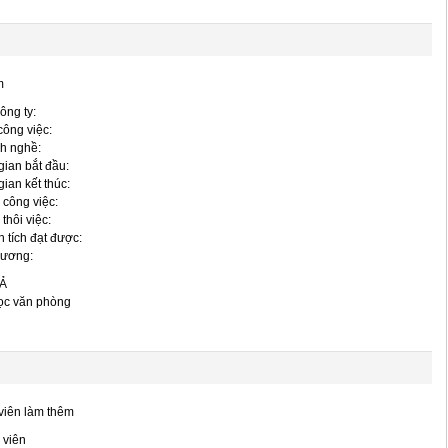
m
ông ty:
 công việc:
h nghề:
gian bắt đầu:
gian kết thúc:
 công việc:
 thôi việc:
 tích đạt được:
lương:
Ả
ọc văn phòng
viên làm thêm
 viên