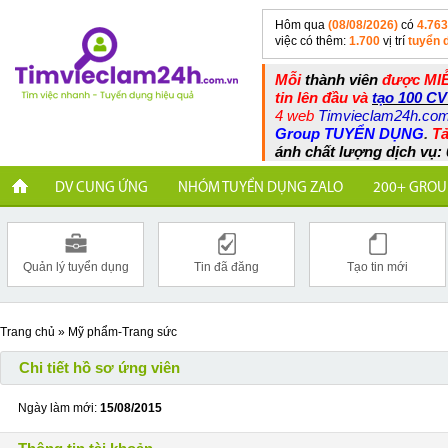
Hôm qua
(08/08/2026)
có
4.763
việc có thêm:
1.700
vị trí
tuyển 
Mỗi
thành viên
được MIỄ
tin lên đầu và
tạo 100 CV
4 web
Timvieclam24h.co
Group TUYỂN DỤNG
.
Tả
ánh chất lượng dịch vụ: 
DV CUNG ỨNG
NHÓM TUYỂN DỤNG ZALO
200+ GROU
Quản lý tuyển dụng
Tin đã đăng
Tạo tin mới
Trang chủ
»
Mỹ phẩm-Trang sức
Chi tiết hồ sơ ứng viên
Ngày làm mới:
15/08/2015