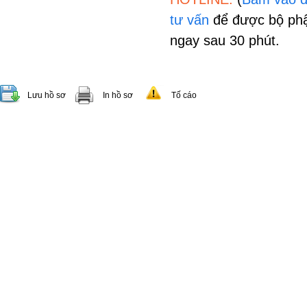
tư vấn
để được bộ phậ
ngay sau 30 phút.
Lưu hồ sơ
In hồ sơ
Tố cáo