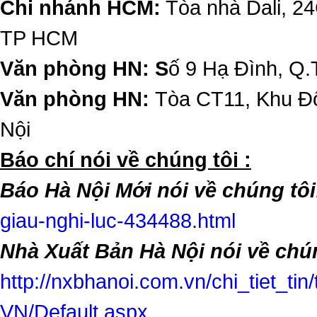
Chi nhánh HCM:
Tòa nhà Dali, 2
TP HCM
Văn phòng HN: S
ố 9 Hạ Đình, Q.
Văn phòng HN:
Tòa CT11, Khu Đô
Nội
​Báo chí nói về chúng tôi :
Báo Hà Nội Mới nói về chúng tôi
giau-nghi-luc-434488.html
Nhà Xuất Bản Hà Nội nói về chún
http://nxbhanoi.com.vn/chi_tiet_tin
VN/Default.aspx