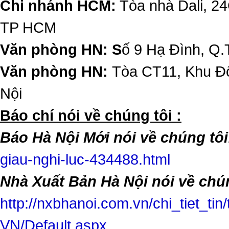
Chi nhánh HCM:
Tòa nhà Dali, 2
TP HCM
Văn phòng HN: S
ố 9 Hạ Đình, Q.
Văn phòng HN:
Tòa CT11, Khu Đô
Nội
​Báo chí nói về chúng tôi :
Báo Hà Nội Mới nói về chúng tôi
giau-nghi-luc-434488.html
Nhà Xuất Bản Hà Nội nói về chún
http://nxbhanoi.com.vn/chi_tiet_tin
VN/Default.aspx