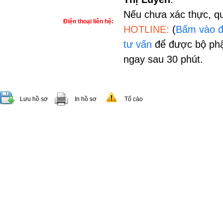
Nếu chưa xác thực, qu
Điện thoại liên hệ:
HOTLINE:
(
Bấm vào đ
tư vấn
để được bộ phậ
ngay sau 30 phút.
Lưu hồ sơ
In hồ sơ
Tố cáo