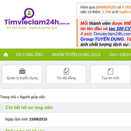
Hôm qua
(08/08/2026)
có
4.763
việc có thêm:
1.700
vị trí
tuyển 
Mỗi
thành viên
được MIỄ
tin lên đầu và
tạo 100 CV
4 web
Timvieclam24h.co
Group TUYỂN DỤNG
.
Tả
ánh chất lượng dịch vụ: 
DV CUNG ỨNG
NHÓM TUYỂN DỤNG ZALO
200+ GROU
Quản lý tuyển dụng
Tin đã đăng
Tạo tin mới
Trang chủ
»
Người giúp việc
Chi tiết hồ sơ ứng viên
Ngày làm mới:
15/08/2015