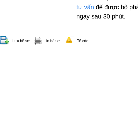
tư vấn
để được bộ phậ
ngay sau 30 phút.
Lưu hồ sơ
In hồ sơ
Tố cáo