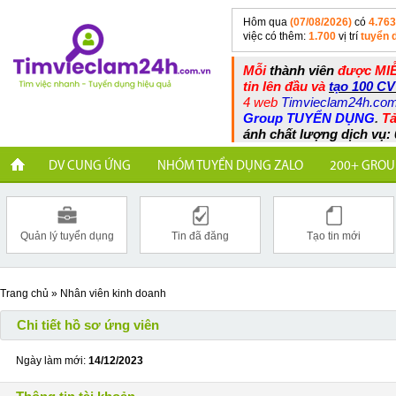
Hôm qua
(07/08/2026)
có
4.763
việc có thêm:
1.700
vị trí
tuyển 
Mỗi
thành viên
được MIỄ
tin lên đầu và
tạo 100 CV
4 web
Timvieclam24h.co
Group TUYỂN DỤNG
.
Tả
ánh chất lượng dịch vụ: 
DV CUNG ỨNG
NHÓM TUYỂN DỤNG ZALO
200+ GROU
Quản lý tuyển dụng
Tin đã đăng
Tạo tin mới
Trang chủ
»
Nhân viên kinh doanh
Chi tiết hồ sơ ứng viên
Ngày làm mới:
14/12/2023