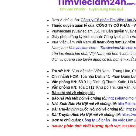
Đơn vị chủ quản:
Công ty Cổ phần Tìm Việc Làm 2
Thuộc quyền quản lý của
CÔNG TY CỔ PHẦN - 
Vuavieclam (Vuavieclam JSC) © Bản quyền Vuavi
Giấy phép đăng ký kinh doanh: Công ty cổ phần V
Vua Việc Làm Việt Nam
đã hoạt động hơn 12 năm 
Nam, như
Vuavieclam.com
-
Timvieclam24h.com.
trên facebook lớn nhất Việt Nam, với hơn 4 triệu thà
dịch vụ quảng cáo tuyển dụng có trải nghiệm xuất
Trụ sở HN:
Vua việc làm Việt Nam - Trung Hòa, C
Chi nhánh HCM:
Tòa nhà Dali, 24C Phan Đăng Lưu
Văn phòng HN: S
ố 9 Hạ Đình, Q.Thanh Xuân, Hà 
Văn phòng HN:
Tòa CT11, Khu Đô Thị, Kim Văn, K
​Báo chí nói về chúng tôi :
Báo Hà Nội Mới nói về chúng tôi:
https://hanoimoi
Nhà Xuất Bản Hà Nội nói về chúng tôi:
http://nxbh
Đài Truyền hình Quốc Hội nói về chúng tôi:
https
Đài Truyền Hình Hà Nội nói về chúng tôi:
https:/
Đơn vị chủ quản:
Công ty Cổ phần Tìm Việc Làm 
phản ánh chất lượng dịch vụ:
Hotline
:
0971.888.