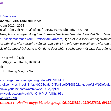
4h Việt Nam
VUA VUA VIỆC LÀM VIỆT NAM
eclam 2012 - 2024
ua việc làm Việt Nam. Mã số thuế: 0105776939 cấp ngày 18.01.2012
trong lĩnh vực tuyển dụng trực tuyến
tại Việt Nam,
Vua Việc Làm Việt Nam
đang v
vn
-
Vieclamdambao.com
-
Timvieclam24h.com
,
Đặc biệt
Vua Việc Làm Việt Nam
cò
nh viên, tính đến thời điểm hiện tại,
Vua Việc Làm Việt Nam
cam kết đem đến cho qu
 sắc nhất, giúp khách hàng tuyển dụng được nhân sự phù hợp, một cách đơn giản, 
hương Mỹ, Hà Nội.
, P.6, Q.Bình Thạnh, TP HCM
Nội
im Lũ, Hoàng Mai, Hà Nội
.vn/chang-thanh-nien-giau-nghi-luc-434488.html
anoi.com.vn/chi_tiet_tin/tabid/204/cateID/4/artilceID/16830/language/vi-VN/Default
://www.youtube.com/watch?v=SeEXGpjApKM
/www.youtube.com/watch?v=O-f0Y4UmVi8&t=93s
24h Việt Nam
Hotline duyệt bài trên group: 0912033351 , 0919227825, 0919
621 (Zalo )
-