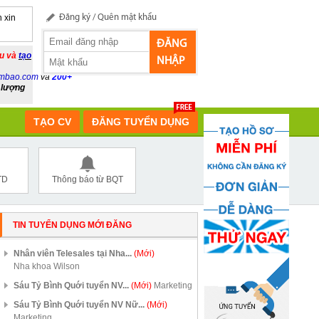
 xin
Đăng ký
/
Quên mật khẩu
ĐĂNG
ầu và
tạo
NHẬP
mbao.com
và
200+
 lượng
TẠO CV
ĐĂNG TUYỂN DỤNG
TD
Thông báo từ BQT
TIN TUYỂN DỤNG MỚI ĐĂNG
Nhân viên Telesales tại Nha...
(Mới)
Nha khoa Wilson
Sáu Tỷ Bình Quới tuyển NV...
(Mới)
Marketing
Sáu Tỷ Bình Quới tuyển NV Nữ...
(Mới)
Marketing