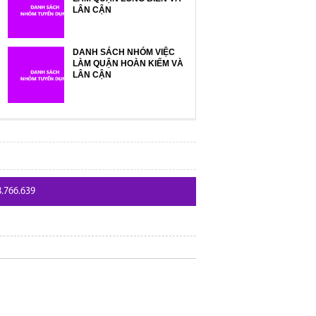
LÂN CẬN
DANH SÁCH NHÓM VIỆC
LÀM QUẬN HOÀN KIẾM VÀ
LÂN CẬN
8.766.639