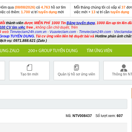
Hôm qua
(08/08/2026)
có
4.763
hồ sơ tìm
Mỗi tháng chúng tôi có xấp xỉ
37
đơn
việc có thêm:
1.700
vị trí
tuyển dụng
mới
việc mới +
13
vị trí cần
tuyển dụng
Mỗi
thành viên
được MIỄN PHÍ 1000 Tin
Đăng tuyển dụng
, 1000 lần up tin lên đ
100 CV tìm việc
free ,
không cần chờ duyệt, Trên
4 web
Timvieclam24h.com.vn
-
Vuavieclam.com
-
Timvieclam24h.com
-
Vieclamda
Group TUYỂN DỤNG
.
Tải cv ứng viên liên hệ duyệt bài và
Hotline phản ánh chất
dịch vụ: 0971.888.621 (Zalo )
ỤNG ZALO
200+ GROUP TUYỂN DỤNG
TÌM ỨNG VIÊN
Tạo tin mới
Quản lý hồ sơ ứng viên
Thông tin N
Mã:
NTV008437
Số lượt xem:
607