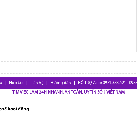
ệu
|
Hợp tác
|
Liên hệ
|
Hướng dẫn
|
HỖ TRỢ Zalo: 0971.888.621 - 098
TIM VIEC LAM 24H NHANH, AN TOÀN, UY TÍN SỐ 1 VIỆT NAM
chế hoạt động