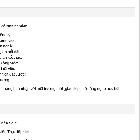
 có kinh nghiệm
ông ty:
 công việc:
h nghề:
gian bắt đầu:
gian kết thúc:
 công việc:
 thôi việc:
 tích đạt được:
lương:
ả năng hoà nhập với môi trường mới ,giao tiếp, biết lắng nghe học hỏi
viên Sale
viên/Thực tập sinh