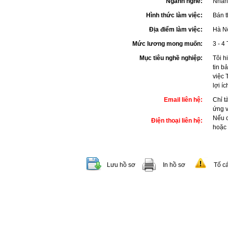
Ngành nghề:
Nhân 
Hình thức làm việc:
Bán t
Địa điểm làm việc:
Hà N
Mức lương mong muốn:
3 - 4 
Mục tiêu nghề nghiệp:
Tôi h
tin b
việc 
lợi íc
Email liên hệ:
Chỉ t
ứng 
Nếu c
Điện thoại liên hệ:
hoặc
Lưu hồ sơ
In hồ sơ
Tố c