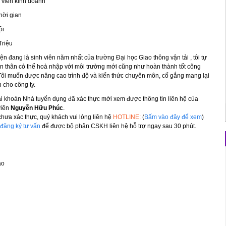
viên kinh doanh
hời gian
ội
Triệu
iện đang là sinh viên năm nhất của trường Đại học Giao thông vận tải , tôi tự
ản thân có thể hoà nhập với môi trường mới cũng như hoàn thành tốt công
Tôi muốn được nâng cao trình độ và kiến thức chuyên môn, cố gắng mang lại
h cho công ty.
ài khoản Nhà tuyển dụng đã xác thực mới xem được thông tin liên hệ của
viên
Nguyễn Hữu Phúc
.
hưa xác thực, quý khách vui lòng liên hệ
HOTLINE:
(
Bấm vào đây để xem
)
đăng ký tư vấn
để được bộ phận CSKH liên hệ hỗ trợ ngay sau 30 phút.
áo