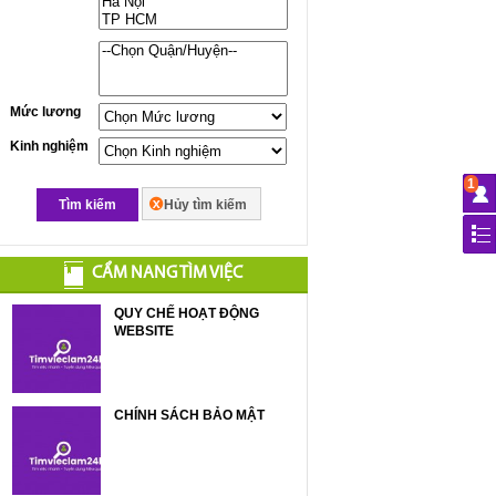
Mức lương
Kinh nghiệm
1
Tìm kiếm
Hủy tìm kiếm
CẨM NANG TÌM VIỆC
QUY CHẾ HOẠT ĐỘNG
WEBSITE
CHÍNH SÁCH BẢO MẬT