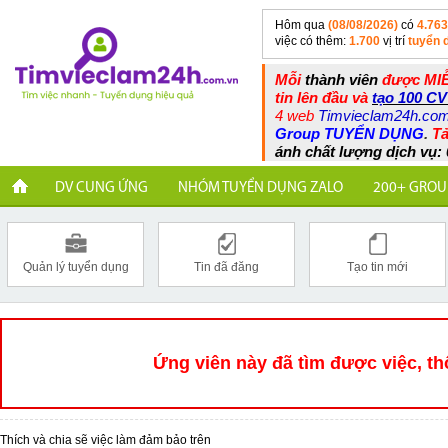
Hôm qua
(08/08/2026)
có
4.763
việc có thêm:
1.700
vị trí
tuyển 
Mỗi
thành viên
được MIỄ
tin lên đầu và
tạo 100 CV
4 web
Timvieclam24h.co
Group TUYỂN DỤNG
.
Tả
ánh chất lượng dịch vụ: 
DV CUNG ỨNG
NHÓM TUYỂN DỤNG ZALO
200+ GROU
Quản lý tuyển dụng
Tin đã đăng
Tạo tin mới
Ứng viên này đã tìm được việc, th
Thích và chia sẽ việc làm đảm bảo trên