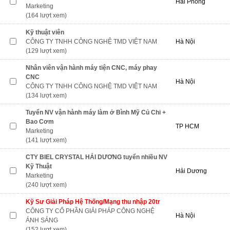
Hải Phòng
Marketing
(164 lượt xem)
Kỹ thuật viên
CÔNG TY TNHH CÔNG NGHỆ TMD VIỆT NAM
Hà Nội
(129 lượt xem)
Nhân viên vận hành máy tiện CNC, máy phay
CNC
Hà Nội
CÔNG TY TNHH CÔNG NGHỆ TMD VIỆT NAM
(134 lượt xem)
Tuyển NV vận hành máy làm ở Bình Mỹ Củ Chi +
Bao Cơm
TP HCM
Marketing
(141 lượt xem)
CTY BIEL CRYSTAL HẢI DƯƠNG tuyển nhiều NV
Kỹ Thuật
Hải Dương
Marketing
(240 lượt xem)
Kỹ Sư Giải Pháp Hệ Thống/Mạng thu nhập 20tr
CÔNG TY CỔ PHẦN GIẢI PHÁP CÔNG NGHỆ
Hà Nội
ÁNH SÁNG
(152 lượt xem)