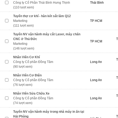
Công ty Cổ Phần Thái Bình Hưng Thịnh
Thái Bình
(110 lượt xem)
Tuyển thợ cơ khí - hàn két sắt làm Q12
Marketing
TP HCM
(111 lượt xem)
Tuyển NV vận hành máy cắt Laser, máy chấn
CNC ở Thủ Đức
T
TP HCM
Marketing
(146 lượt xem)
Nhân Viên Cơ Khí
T
Công ty Cổ phần Đồng Tâm
Long An
(90 lượt xem)
Nhân Viên Cơ Điện
T
Công ty Cổ phần Đồng Tâm
Long An
(76 lượt xem)
Nhân Viên Sửa Chữa Xe
T
Công ty Cổ phần Đồng Tâm
Long An
(74 lượt xem)
Tuyển NV vận hành máy trong nhà máy in ấn tại
Hải Phòng
T