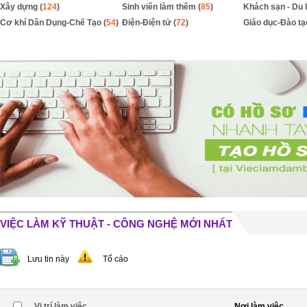
Xây dựng (
124
)
Sinh viên làm thêm (
85
)
Khách sạn - Du l
Cơ khí Dân Dụng-Chế Tạo (
54
)
Điện-Điện tử (
72
)
Giáo dục-Đào tạ
VIỆC LÀM KỸ THUẬT - CÔNG NGHỆ MỚI NHẤT
Lưu tin này
Tố cáo
Vị trí làm việc
Nơi làm việc