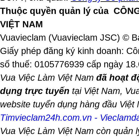
Thuộc quyền quản lý của
CÔNG
VIỆT NAM
Vuavieclam (Vuavieclam JSC) © B
Giấy phép đăng ký kinh doanh: Cô
số thuế: 0105776939 cấp ngày 18
Vua Việc Làm Việt Nam
đã hoạt đ
dụng trực tuyến
tại Việt Nam,
Vua
website tuyển dụng hàng đầu Việ
Timvieclam24h.com.vn
-
Vieclam
Vua Việc Làm Việt Nam
còn quản l