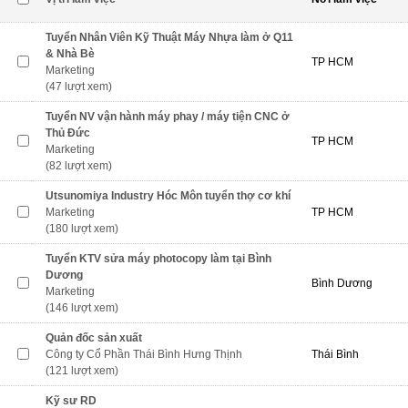
Tuyển Nhân Viên Kỹ Thuật Máy Nhựa làm ở Q11
& Nhà Bè
TP HCM
Marketing
(47 lượt xem)
Tuyển NV vận hành máy phay / máy tiện CNC ở
Thủ Đức
TP HCM
Marketing
(82 lượt xem)
Utsunomiya Industry Hóc Môn tuyển thợ cơ khí
Marketing
TP HCM
(180 lượt xem)
Tuyển KTV sửa máy photocopy làm tại Bình
Dương
Bình Dương
Marketing
(146 lượt xem)
Quản đốc sản xuất
Công ty Cổ Phần Thái Bình Hưng Thịnh
Thái Bình
(121 lượt xem)
Kỹ sư RD