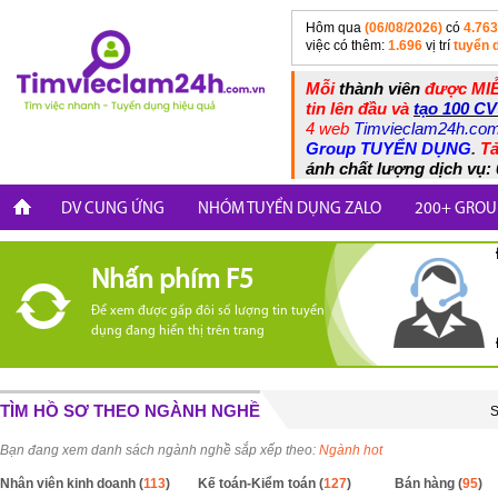
Hôm qua
(06/08/2026)
có
4.763
việc có thêm:
1.696
vị trí
tuyển 
Mỗi
thành viên
được MIỄ
tin lên đầu và
tạo 100 CV
4 web
Timvieclam24h.co
Group TUYỂN DỤNG
.
Tả
ánh chất lượng dịch vụ: 
DV CUNG ỨNG
NHÓM TUYỂN DỤNG ZALO
200+ GROU
Nhấn phím F5
Để xem được gấp đôi số lượng tin tuyển
dụng đang hiển thị trên trang
TÌM HỒ SƠ THEO NGÀNH NGHỀ
S
Bạn đang xem danh sách ngành nghề sắp xếp theo:
Ngành hot
Nhân viên kinh doanh (
113
)
Kế toán-Kiểm toán (
127
)
Bán hàng (
95
)