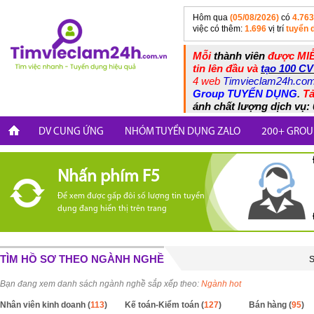
Hôm qua
(05/08/2026)
có
4.763
việc có thêm:
1.696
vị trí
tuyển 
Mỗi
thành viên
được MIỄ
tin lên đầu và
tạo 100 CV
4 web
Timvieclam24h.co
Group TUYỂN DỤNG
.
Tả
ánh chất lượng dịch vụ: 
DV CUNG ỨNG
NHÓM TUYỂN DỤNG ZALO
200+ GROU
Nhấn phím F5
Để xem được gấp đôi số lượng tin tuyển
dụng đang hiển thị trên trang
TÌM HỒ SƠ THEO NGÀNH NGHỀ
S
Bạn đang xem danh sách ngành nghề sắp xếp theo:
Ngành hot
Nhân viên kinh doanh (
113
)
Kế toán-Kiểm toán (
127
)
Bán hàng (
95
)