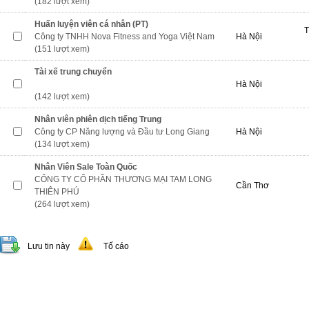
(182 lượt xem)
Huấn luyện viên cá nhân (PT)
T
Công ty TNHH Nova Fitness and Yoga Việt Nam
Hà Nội
(151 lượt xem)
Tài xế trung chuyển
Hà Nội
(142 lượt xem)
Nhân viên phiên dịch tiếng Trung
Công ty CP Năng lượng và Đầu tư Long Giang
Hà Nội
(134 lượt xem)
Nhân Viên Sale Toàn Quốc
CÔNG TY CỔ PHẦN THƯƠNG MẠI TAM LONG
Cần Thơ
THIÊN PHÚ
(264 lượt xem)
Lưu tin này
Tố cáo