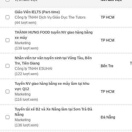
Giáo Viên IELTS (Part-time)
Công ty TNHH Dịch Vụ Giáo Dục The Tutors
TP HCM
(44 lượt xem)
THÀNH HƯNG FOOD tuyển NV giao hàng bằng
xe máy
TP HCM
Marketing
(139 lượt xem)
Nhân viên tư vấn tuyển sinh tại Vũng Tàu, Bến
Tre, Tiền Giang
T
Bến Tre
Công ty TNHH ESUHAI
(122 lượt xem)
Tuyển NV giao hàng bằng xe máy làm tại khu
vực Q12
TP HCM
Marketing
(116 lượt xem)
Tuyển tài xế B2 và Xe Nâng làm tại Sơn Trà Đà
Nẵng
Đà Nẵng
Marketing
(136 lượt xem)