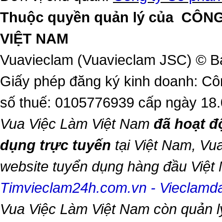
Thuộc quyền quản lý của
CÔNG
VIỆT NAM
Vuavieclam (Vuavieclam JSC) © B
Giấy phép đăng ký kinh doanh: Cô
số thuế: 0105776939 cấp ngày 18
Vua Việc Làm Việt Nam
đã hoạt đ
dụng trực tuyến
tại Việt Nam,
Vua
website tuyển dụng hàng đầu Việ
Timvieclam24h.com.vn
-
Vieclam
Vua Việc Làm Việt Nam
còn quản l