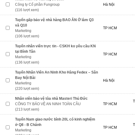
Công ty Cổ phần Fungroup
Hà Nội
(116 lượt xem)
Tuyển gấp bảo vệ nhà hàng BAO ĂN Ở làm Q3
và Q10
TP HCM
Marketing
(106 lượt xem)
Tuyển nhân viên trực tin - CSKH ko yêu cầu KN
tại Bình Tân
TP HCM
Marketing
(136 lượt xem)
Tuyển Nhân Viên An Ninh Kho Hàng Fedex – Sân
Bay Nội Bài
Hà Nội
Marketing
(220 lượt xem)
Nhân viên bảo vệ tòa nhà Masteri Thủ Đức
T
CÔNG TY BẢO VỆ AN NINH TOÀN CẦU
TP HCM
(213 lượt xem)
Tuyển Nam giao nước bình 20L có kinh nghiệm
ở Q8 - B Chánh
T
TP HCM
Marketing