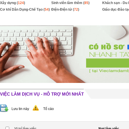
Xây dựng (
124
)
Sinh viên làm thêm (
85
)
Khách sạn - Du l
Cơ khí Dân Dụng-Chế Tạo (
54
)
Điện-Điện tử (
72
)
Giáo dục-Đào tạ
VIỆC LÀM DỊCH VỤ - HỖ TRỢ MỚI NHẤT
Lưu tin này
Tố cáo
Vị trí làm việc
Nơi làm việc