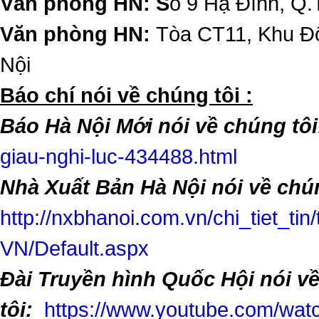
Văn phòng HN: S
ố 9 Hạ Đình, Q.
Văn phòng HN:
Tòa CT11, Khu Đô
Nội
​Báo chí nói về chúng tôi :
Báo Hà Nội Mới nói về chúng tôi
giau-nghi-luc-434488.html
Nhà Xuất Bản Hà Nội nói về chún
http://nxbhanoi.com.vn/chi_tiet_tin
VN/Default.aspx
Đài Truyền hình Quốc Hội nói v
tôi:
https://www.youtube.com/w