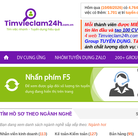
Hôm qua
(10/08/2026)
có
4.764
việc có thêm:
1.701
vị trí
tuyển 
Mỗi
thành viên
được MIỄ
tin lên đầu và
tạo 100 CV
4 web
Timvieclam24h.co
Group TUYỂN DỤNG
.
Tả
ánh chất lượng dịch vụ: 
DV CUNG ỨNG
NHÓM TUYỂN DỤNG ZALO
200+ GROU
Nhấn phím F5
Để xem được gấp đôi số lượng tin tuyển
dụng đang hiển thị trên trang
TÌM HỒ SƠ THEO NGÀNH NGHỀ
S
Bạn đang xem danh sách ngành nghề sắp xếp theo:
Ngành hot
Nhân viên kinh doanh (
113
)
Kế toán-Kiểm toán (
127
)
Bán hàng (
95
)