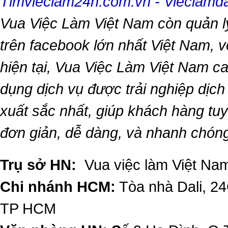
Timvieclam24h.com.vn
-
Vieclam
Vua Việc Làm Việt Nam
còn quản l
trên facebook lớn nhất Việt Nam, vớ
hiện tại,
Vua Việc Làm Việt Nam
ca
dụng dịch vụ được trải nghiệp dịc
xuất sắc nhất, giúp khách hàng t
đơn giản, dễ dàng, và nhanh chón
Trụ sở HN:
Vua việc làm Việt Nam
Chi nhánh HCM:
Tòa nhà Dali, 2
TP HCM