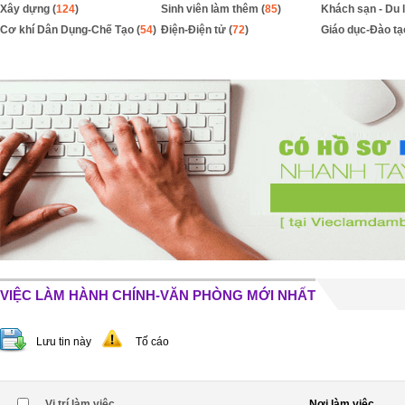
Xây dựng (
124
)
Sinh viên làm thêm (
85
)
Khách sạn - Du l
Cơ khí Dân Dụng-Chế Tạo (
54
)
Điện-Điện tử (
72
)
Giáo dục-Đào tạ
VIỆC LÀM HÀNH CHÍNH-VĂN PHÒNG MỚI NHẤT
Lưu tin này
Tố cáo
Vị trí làm việc
Nơi làm việc