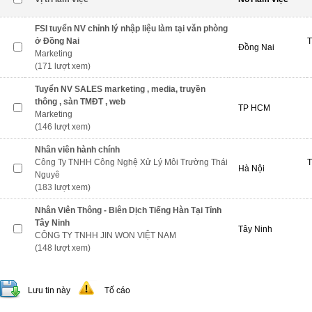
FSI tuyển NV chỉnh lý nhập liệu làm tại văn phòng
ở Đồng Nai
T
Đồng Nai
Marketing
(171 lượt xem)
Tuyển NV SALES marketing , media, truyền
thông , sàn TMĐT , web
TP HCM
Marketing
(146 lượt xem)
Nhân viên hành chính
Công Ty TNHH Công Nghệ Xử Lý Môi Trường Thái
T
Hà Nội
Nguyê
(183 lượt xem)
Nhân Viên Thông - Biên Dịch Tiếng Hàn Tại Tỉnh
Tây Ninh
Tây Ninh
CÔNG TY TNHH JIN WON VIỆT NAM
(148 lượt xem)
Lưu tin này
Tố cáo