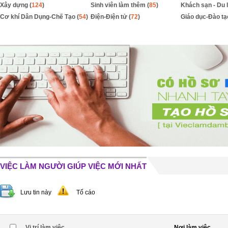
Xây dựng (
124
)
Sinh viên làm thêm (
85
)
Khách sạn - Du l
Cơ khí Dân Dụng-Chế Tạo (
54
)
Điện-Điện tử (
72
)
Giáo dục-Đào tạ
VIỆC LÀM NGƯỜI GIÚP VIỆC MỚI NHẤT
Lưu tin này
Tố cáo
Vị trí làm việc
Nơi làm việc