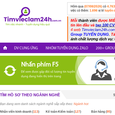
Hôm qua
(07/08/2026)
có
4.763
việc có thêm:
1.696
vị trí
tuyển 
Mỗi
thành viên
được MIỄ
tin lên đầu và
tạo 100 CV
4 web
Timvieclam24h.co
Group TUYỂN DỤNG
.
Tả
ánh chất lượng dịch vụ: 
DV CUNG ỨNG
NHÓM TUYỂN DỤNG ZALO
200+ GROU
Nhấn phím F5
Để xem được gấp đôi số lượng tin tuyển
dụng đang hiển thị trên trang
TÌM HỒ SƠ THEO NGÀNH NGHỀ
S
Bạn đang xem danh sách ngành nghề sắp xếp theo:
Ngành hot
Nhân viên kinh doanh (
113
)
Kế toán-Kiểm toán (
127
)
Bán hàng (
95
)