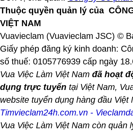
Thuộc quyền quản lý của
CÔNG
VIỆT NAM
Vuavieclam (Vuavieclam JSC) © B
Giấy phép đăng ký kinh doanh: Cô
số thuế: 0105776939 cấp ngày 18
Vua Việc Làm Việt Nam
đã hoạt đ
dụng trực tuyến
tại Việt Nam,
Vua
website tuyển dụng hàng đầu Việ
Timvieclam24h.com.vn
-
Vieclam
Vua Việc Làm Việt Nam
còn quản l