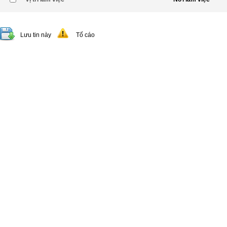
Lưu tin này
Tố cáo