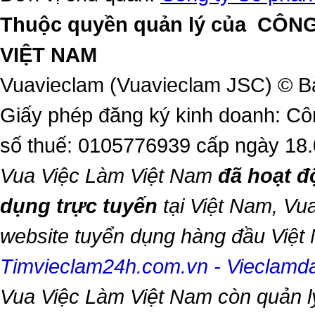
Thuộc quyền quản lý của
CÔNG
VIỆT NAM
Vuavieclam (Vuavieclam JSC) © B
Giấy phép đăng ký kinh doanh: Cô
số thuế: 0105776939 cấp ngày 18
Vua Việc Làm Việt Nam
đã hoạt đ
dụng trực tuyến
tại Việt Nam,
Vua
website tuyển dụng hàng đầu Việ
Timvieclam24h.com.vn
-
Vieclam
Vua Việc Làm Việt Nam
còn quản l