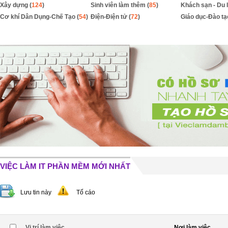
Xây dựng (
124
)
Sinh viên làm thêm (
85
)
Khách sạn - Du l
Cơ khí Dân Dụng-Chế Tạo (
54
)
Điện-Điện tử (
72
)
Giáo dục-Đào tạ
VIỆC LÀM IT PHẦN MỀM MỚI NHẤT
Lưu tin này
Tố cáo
Vị trí làm việc
Nơi làm việc