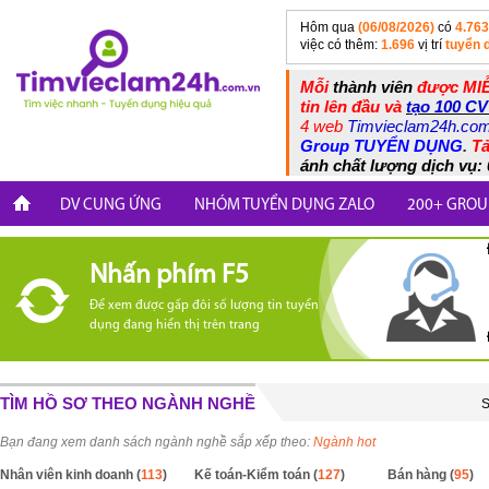
Hôm qua
(06/08/2026)
có
4.763
việc có thêm:
1.696
vị trí
tuyển 
Mỗi
thành viên
được MIỄ
tin lên đầu và
tạo 100 CV
4 web
Timvieclam24h.co
Group TUYỂN DỤNG
.
Tả
ánh chất lượng dịch vụ: 
DV CUNG ỨNG
NHÓM TUYỂN DỤNG ZALO
200+ GROU
Nhấn phím F5
Để xem được gấp đôi số lượng tin tuyển
dụng đang hiển thị trên trang
TÌM HỒ SƠ THEO NGÀNH NGHỀ
S
Bạn đang xem danh sách ngành nghề sắp xếp theo:
Ngành hot
Nhân viên kinh doanh (
113
)
Kế toán-Kiểm toán (
127
)
Bán hàng (
95
)