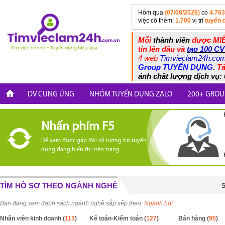
Hôm qua
(07/08/2026)
có
4.763
việc có thêm:
1.700
vị trí
tuyển 
Mỗi
thành viên
được MIỄ
tin lên đầu và
tạo 100 CV
4 web
Timvieclam24h.co
Group TUYỂN DỤNG
.
Tả
ánh chất lượng dịch vụ: 
DV CUNG ỨNG
NHÓM TUYỂN DỤNG ZALO
200+ GROU
Nhấn phím F5
Để xem được gấp đôi số lượng tin tuyển
dụng đang hiển thị trên trang
TÌM HỒ SƠ THEO NGÀNH NGHỀ
S
Bạn đang xem danh sách ngành nghề sắp xếp theo:
Ngành hot
Nhân viên kinh doanh (
113
)
Kế toán-Kiểm toán (
127
)
Bán hàng (
95
)