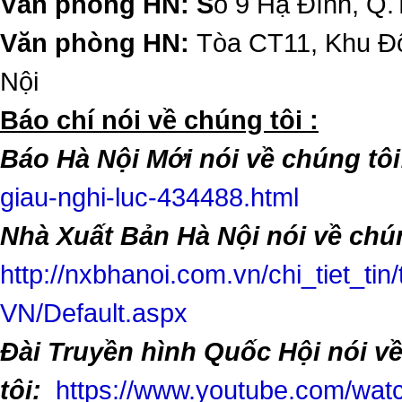
Văn phòng HN: S
ố 9 Hạ Đình, Q.
Văn phòng HN:
Tòa CT11, Khu Đô
Nội
​Báo chí nói về chúng tôi :
Báo Hà Nội Mới nói về chúng tôi
giau-nghi-luc-434488.html
Nhà Xuất Bản Hà Nội nói về chún
http://nxbhanoi.com.vn/chi_tiet_tin
VN/Default.aspx
Đài Truyền hình Quốc Hội nói v
tôi:
https://www.youtube.com/w