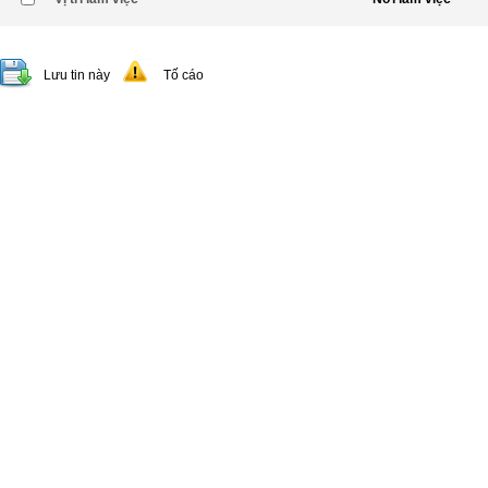
Lưu tin này
Tố cáo