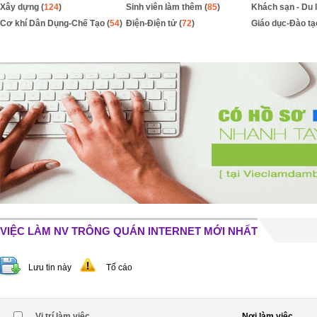
Xây dựng (
124
)
Sinh viên làm thêm (
85
)
Khách sạn - Du l
Cơ khí Dân Dụng-Chế Tạo (
54
)
Điện-Điện tử (
72
)
Giáo dục-Đào tạ
VIỆC LÀM NV TRÔNG QUÁN INTERNET MỚI NHẤT
Lưu tin này
Tố cáo
Vị trí làm việc
Nơi làm việc