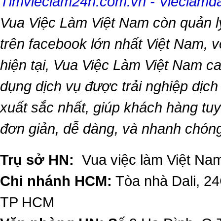
Timvieclam24h.com.vn
-
Vieclam
Vua Việc Làm Việt Nam
còn quản l
trên facebook lớn nhất Việt Nam, vớ
hiện tại,
Vua Việc Làm Việt Nam
ca
dụng dịch vụ được trải nghiệp dịc
xuất sắc nhất, giúp khách hàng t
đơn giản, dễ dàng, và nhanh chón
Trụ sở HN:
Vua việc làm Việt Nam
Chi nhánh HCM:
Tòa nhà Dali, 2
TP HCM