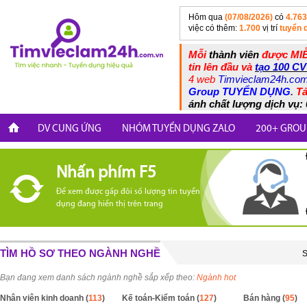
Hôm qua
(07/08/2026)
có
4.763
việc có thêm:
1.700
vị trí
tuyển 
Mỗi
thành viên
được MIỄ
tin lên đầu và
tạo 100 CV
4 web
Timvieclam24h.co
Group TUYỂN DỤNG
.
Tả
ánh chất lượng dịch vụ: 
DV CUNG ỨNG
NHÓM TUYỂN DỤNG ZALO
200+ GROU
Nhấn phím F5
Để xem được gấp đôi số lượng tin tuyển
dụng đang hiển thị trên trang
TÌM HỒ SƠ THEO NGÀNH NGHỀ
S
Bạn đang xem danh sách ngành nghề sắp xếp theo:
Ngành hot
Nhân viên kinh doanh (
113
)
Kế toán-Kiểm toán (
127
)
Bán hàng (
95
)