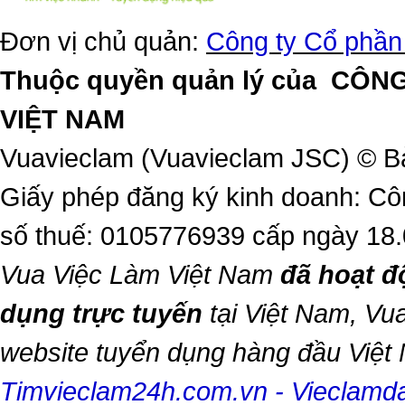
Đơn vị chủ quản:
Công ty Cổ phần
Thuộc quyền quản lý của
CÔNG
VIỆT NAM
Vuavieclam (Vuavieclam JSC) © B
Giấy phép đăng ký kinh doanh: Cô
số thuế: 0105776939 cấp ngày 18
Vua Việc Làm Việt Nam
đã hoạt đ
dụng trực tuyến
tại Việt Nam,
Vua
website tuyển dụng hàng đầu Việ
Timvieclam24h.com.vn
-
Vieclam