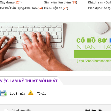
Xây dựng (
124
)
Sinh viên làm thêm (
85
)
Khách sạn - Du l
Cơ khí Dân Dụng-Chế Tạo (
54
)
Điện-Điện tử (
72
)
Giáo dục-Đào tạ
VIỆC LÀM KỸ THUẬT MỚI NHẤT
Lưu tin này
Tố cáo
Vị trí làm việc
Nơi làm việc