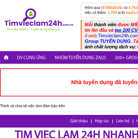
Hôm qua
(07/08/2026)
có
4.763
việc có thêm:
1.700
vị trí
tuyển 
Mỗi
thành viên
được MIỄ
tin lên đầu và
tạo 100 CV
4 web
Timvieclam24h.co
Group TUYỂN DỤNG
.
Tả
ánh chất lượng dịch vụ: 
DV CUNG ỨNG
NHÓM TUYỂN DỤNG ZALO
200+ GROU
Nhà tuyển dụng đã tuyển 
Thích và chia sẽ việc làm đảm bảo trên
Giới thiệu
|
Hợp tác
|
Liên hệ
|
TIM VIEC LAM 24H NHANH,