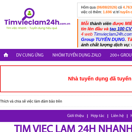
Hôm qua
(06/08/2026)
có
4.763
việc có thêm:
1.696
vị trí
tuyển 
Mỗi
thành viên
được MIỄ
tin lên đầu và
tạo 100 CV
4 web
Timvieclam24h.co
Group TUYỂN DỤNG
.
Tả
ánh chất lượng dịch vụ: 
DV CUNG ỨNG
NHÓM TUYỂN DỤNG ZALO
200+ GROU
Nhà tuyển dụng đã tuyển 
Thích và chia sẽ việc làm đảm bảo trên
Giới thiệu
|
Hợp tác
|
Liên hệ
|
TIM VIEC LAM 24H NHANH,