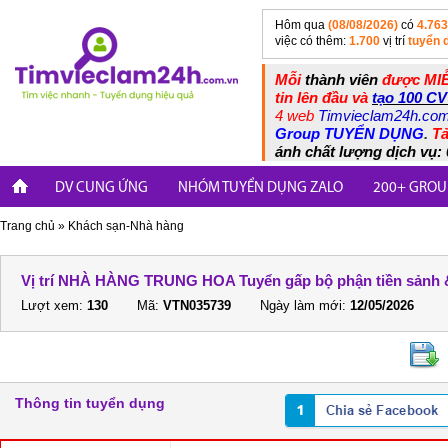
Hôm qua
(08/08/2026)
có
4.763
việc có thêm:
1.700
vị trí
tuyển 
Mỗi
thành viên
được MIỄ
tin lên đầu và
tạo 100 CV
4 web
Timvieclam24h.co
Group TUYỂN DỤNG
.
Tả
ánh chất lượng dịch vụ: 
DV CUNG ỨNG
NHÓM TUYỂN DỤNG ZALO
200+ GROU
Trang chủ
»
Khách sạn-Nhà hàng
Vị trí NHÀ HÀNG TRUNG HOA Tuyển gấp bộ phận tiền sảnh 
Lượt xem:
130
Mã:
VTN035739
Ngày làm mới:
12/05/2026
Thông tin tuyển dụng