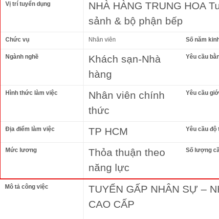
NHÀ HÀNG TRUNG HOA Tuyể
Vị trí tuyển dụng
sảnh & bộ phận bếp
Chức vụ
Nhân viên
Số năm kin
Ngành nghề
Khách sạn-Nhà
Yêu cầu bằ
hàng
Hình thức làm việc
Nhân viên chính
Yêu cầu giới
thức
Địa điểm làm việc
TP HCM
Yêu cầu độ 
Mức lương
Thỏa thuận theo
Số lượng c
năng lực
Mô tả công việc
TUYỂN GẤP NHÂN SỰ – 
CAO CẤP