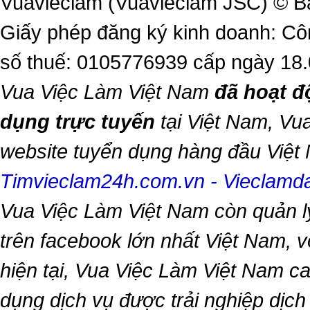
Vuavieclam (Vuavieclam JSC) © B
Giấy phép đăng ký kinh doanh: Cô
số thuế: 0105776939 cấp ngày 18
Vua Việc Làm Việt Nam
đã hoạt đ
dụng trực tuyến
tại Việt Nam,
Vua
website tuyển dụng hàng đầu Việ
Timvieclam24h.com.vn
-
Vieclam
Vua Việc Làm Việt Nam
còn quản l
trên facebook lớn nhất Việt Nam, vớ
hiện tại,
Vua Việc Làm Việt Nam
ca
dụng dịch vụ được trải nghiệp dịc