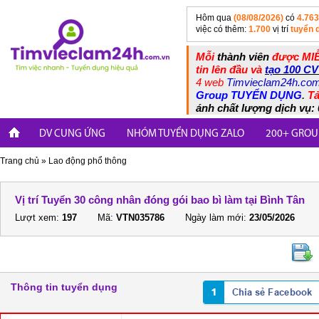
Hôm qua
(08/08/2026)
có
4.763
việc có thêm:
1.700
vị trí
tuyển 
Mỗi
thành viên
được MIỄ
tin lên đầu và
tạo 100 CV
4 web
Timvieclam24h.co
Group TUYỂN DỤNG
.
Tả
ánh chất lượng dịch vụ: 
DV CUNG ỨNG
NHÓM TUYỂN DỤNG ZALO
200+ GROU
Trang chủ
»
Lao động phổ thông
Vị trí Tuyển 30 công nhân đóng gói bao bì làm tại Bình Tân
Lượt xem:
197
Mã:
VTN035786
Ngày làm mới:
23/05/2026
Thông tin tuyển dụng