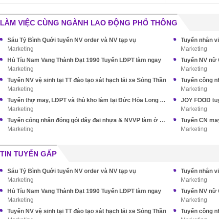
LÀM VIỆC CÙNG NGÀNH LAO ĐỘNG PHỔ THÔNG
Sáu Tỷ Bình Quới tuyển NV order và NV tạp vụ
Tuyển nhân vi
Marketing
Marketing
Hủ Tíu Nam Vang Thành Đạt 1990 Tuyển LĐPT làm ngay
Tuyển NV nữ 
Marketing
Marketing
Tuyển NV vệ sinh tại TT đào tạo sát hạch lái xe Sóng Thần
Tuyển công n
Marketing
Marketing
Tuyển thợ may, LĐPT và thủ kho làm tại Đức Hòa Long An (cũ)
JOY FOOD tuy
Marketing
Marketing
Tuyển công nhân đóng gói dây đai nhựa & NVVP làm ở Nhà Bè
Marketing
Marketing
TIN TUYỂN GẤP
Sáu Tỷ Bình Quới tuyển NV order và NV tạp vụ
Tuyển nhân vi
Marketing
Marketing
Hủ Tíu Nam Vang Thành Đạt 1990 Tuyển LĐPT làm ngay
Tuyển NV nữ 
Marketing
Marketing
Tuyển NV vệ sinh tại TT đào tạo sát hạch lái xe Sóng Thần
Tuyển công n