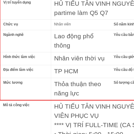
HỦ TIẾU TÂN VINH NGUYÊN 
Vị trí tuyển dụng
partime làm Q5 Q7
Chức vụ
Nhân viên
Số năm kin
Ngành nghề
Lao động phổ
Yêu cầu bằ
thông
Hình thức làm việc
Nhân viên thời vụ
Yêu cầu giới
Địa điểm làm việc
TP HCM
Yêu cầu độ 
Mức lương
Thỏa thuận theo
Số lượng c
năng lực
Mô tả công việc
HỦ TIẾU TÂN VINH NGUY
VIÊN PHỤC VỤ
**** VỊ TRÍ FULL-TIME (CA