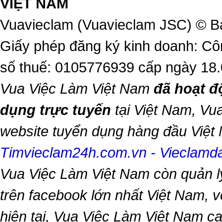
VIỆT NAM
Vuavieclam (Vuavieclam JSC) © B
Giấy phép đăng ký kinh doanh: Cô
số thuế: 0105776939 cấp ngày 18
Vua Việc Làm Việt Nam
đã hoạt đ
dụng trực tuyến
tại Việt Nam,
Vua
website tuyển dụng hàng đầu Việ
Timvieclam24h.com.vn
-
Vieclam
Vua Việc Làm Việt Nam
còn quản l
trên facebook lớn nhất Việt Nam, vớ
hiện tại,
Vua Việc Làm Việt Nam
ca