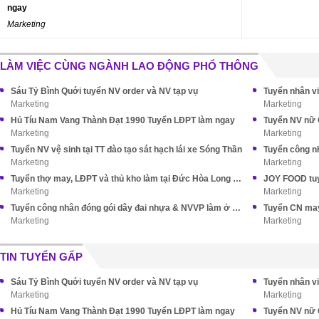
ngay
Marketing
LÀM VIỆC CÙNG NGÀNH LAO ĐỘNG PHỔ THÔNG
Sáu Tỷ Bình Quới tuyển NV order và NV tạp vụ
Tuyển nhân vi
Marketing
Marketing
Hủ Tíu Nam Vang Thành Đạt 1990 Tuyển LĐPT làm ngay
Tuyển NV nữ 
Marketing
Marketing
Tuyển NV vệ sinh tại TT đào tạo sát hạch lái xe Sóng Thần
Tuyển công n
Marketing
Marketing
Tuyển thợ may, LĐPT và thủ kho làm tại Đức Hòa Long An (cũ)
JOY FOOD tuy
Marketing
Marketing
Tuyển công nhân đóng gói dây đai nhựa & NVVP làm ở Nhà Bè
Marketing
Marketing
TIN TUYỂN GẤP
Sáu Tỷ Bình Quới tuyển NV order và NV tạp vụ
Tuyển nhân vi
Marketing
Marketing
Hủ Tíu Nam Vang Thành Đạt 1990 Tuyển LĐPT làm ngay
Tuyển NV nữ 