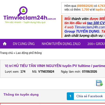
Hôm qua
(08/08/2026)
có
4.763
việc có thêm:
1.700
vị trí
tuyển 
Mỗi
thành viên
được MIỄ
tin lên đầu và
tạo 100 CV
4 web
Timvieclam24h.co
Group TUYỂN DỤNG
.
Tả
ánh chất lượng dịch vụ: 
DV CUNG ỨNG
NHÓM TUYỂN DỤNG ZALO
200+ GROU
Trang chủ
»
Lao động phổ thông
Vị trí HỦ TIẾU TÂN VINH NGUYÊN tuyển PV fulltime / partim
Lượt xem:
174
Mã:
VTN035824
Ngày làm mới:
07/06/2026
Thông tin tuyển dụng