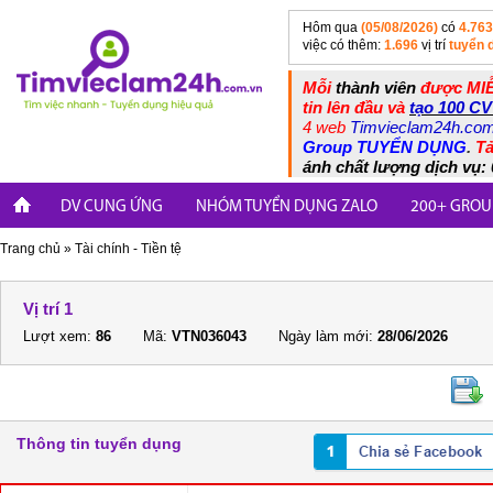
Hôm qua
(05/08/2026)
có
4.763
việc có thêm:
1.696
vị trí
tuyển 
Mỗi
thành viên
được MIỄ
tin lên đầu và
tạo 100 CV
4 web
Timvieclam24h.co
Group TUYỂN DỤNG
.
Tả
ánh chất lượng dịch vụ: 
DV CUNG ỨNG
NHÓM TUYỂN DỤNG ZALO
200+ GROU
Trang chủ
»
Tài chính - Tiền tệ
Vị trí 1
Lượt xem:
86
Mã:
VTN036043
Ngày làm mới:
28/06/2026
Thông tin tuyển dụng