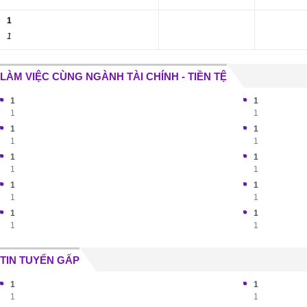
1
1
LÀM VIỆC CÙNG NGÀNH TÀI CHÍNH - TIỀN TỆ
1
1
1
1
1
1
1
1
1
1
1
1
1
1
1
1
1
1
1
1
TIN TUYỂN GẤP
1
1
1
1