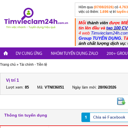
Hôm qua
(07/08/2026)
có
4.763
việc có thêm:
1.696
vị trí
tuyển 
Mỗi
thành viên
được MIỄ
tin lên đầu và
tạo 100 CV
4 web
Timvieclam24h.co
Group TUYỂN DỤNG
.
Tả
ánh chất lượng dịch vụ: 
DV CUNG ỨNG
NHÓM TUYỂN DỤNG ZALO
200+ GROU
Trang chủ
»
Tài chính - Tiền tệ
Vị trí 1
Lượt xem:
85
Mã:
VTN036051
Ngày làm mới:
28/06/2026
Thông tin tuyển dụng