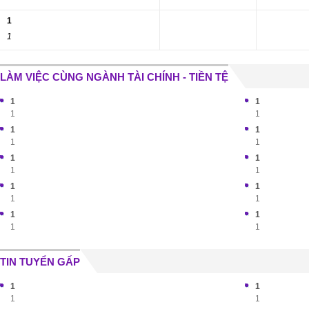
1
1
LÀM VIỆC CÙNG NGÀNH TÀI CHÍNH - TIỀN TỆ
1
1
1
1
1
1
1
1
1
1
1
1
1
1
1
1
1
1
1
1
TIN TUYỂN GẤP
1
1
1
1