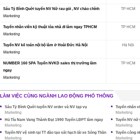
Sáu Tỷ Bình Quới tuyển NV Nữ rau gỏi , NV chảo chính
TP HCM
Marketing
Tuyển nhân viên kỹ thuật tòa nhà đi làm ngay TPHCM
TP HCM
Marketing
Tuyển NV kế toán nội bộ làm ở Hoài Đức Hà Nội
Hà Nội
Marketing
NUMBER 160 SPA Tuyển NVKD sales thị trường làm
TP HCM
ngay
Marketing
LÀM VIỆC CÙNG NGÀNH LAO ĐỘNG PHỔ THÔNG
Sáu Tỷ Bình Quới tuyển NV order và NV tạp vụ
Tuyển nhân vi
Marketing
Marketing
Hủ Tíu Nam Vang Thành Đạt 1990 Tuyển LĐPT làm ngay
Tuyển NV nữ 
Marketing
Marketing
Tuyển NV vệ sinh tại TT đào tạo sát hạch lái xe Sóng Thần
Tuyển công n
Marketing
Marketing