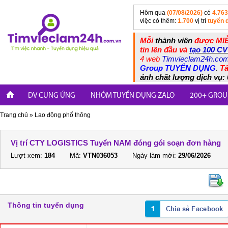
Hôm qua
(07/08/2026)
có
4.763
việc có thêm:
1.700
vị trí
tuyển 
Mỗi
thành viên
được MIỄ
tin lên đầu và
tạo 100 CV
4 web
Timvieclam24h.co
Group TUYỂN DỤNG
.
Tả
ánh chất lượng dịch vụ: 
DV CUNG ỨNG
NHÓM TUYỂN DỤNG ZALO
200+ GROU
Trang chủ
»
Lao động phổ thông
Vị trí CTY LOGISTICS Tuyển NAM đóng gói soạn đơn hàng
Lượt xem:
184
Mã:
VTN036053
Ngày làm mới:
29/06/2026
Thông tin tuyển dụng