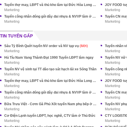
Tuyển thợ may, LĐPT và thủ kho làm tại Đức Hòa Long An (cũ)
JOY FOOD tuy
Marketing
Marketing
Tuyển công nhân đóng gói dây đai nhựa & NVVP làm ở Nhà Bè
Marketing
Marketing
TIN TUYỂN GẤP
Sáu Tỷ Bình Quới tuyển NV order và NV tạp vụ
(Mới)
Tuyển nhân v
Marketing
Marketing
Hủ Tíu Nam Vang Thành Đạt 1990 Tuyển LĐPT làm ngay
Tuyển NV nữ 
Marketing
Marketing
Tuyển NV vệ sinh tại TT đào tạo sát hạch lái xe Sóng Thần
Tuyển công n
Marketing
Marketing
Tuyển thợ may, LĐPT và thủ kho làm tại Đức Hòa Long An (cũ)
JOY FOOD tuy
Marketing
Marketing
Tuyển công nhân đóng gói dây đai nhựa & NVVP làm ở Nhà Bè
Marketing
Marketing
Bữa Trưa Việt - Cơm Gà Phủ Xốt tuyển Nam phụ bếp ở Tân Bình
Marketing
Marketing
Cơ Điện Lạnh tuyển LĐPT, học nghề, CTV làm ở Thủ Đức
CTY LOGISTIC
Marketing
Marketing