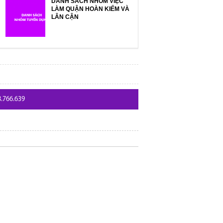
DANH SÁCH NHÓM VIỆC
LÀM QUẬN HOÀN KIẾM VÀ
LÂN CẬN
8.766.639