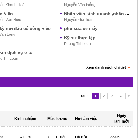
ễn Khánh Hoà
Nguyễn Văn thắng
n Viên
Nhân viên kinh doanh ,nhân viên bán hàng
ễn Văn Hiếu
Nguyễn Gia Tiến
 kỳ nơi đâu có công việc
phụ sửa xe máy
Văn Long
Kỹ sư thực tập
Phung Thi Loan
ấn dịch vụ ô tô
g Thi Loan
Xem danh sách chi tiết
Trang
1
2
3
4
>
Ngày
Kinh nghiệm
Mức lương
Nơi làm việc
làm mới
ng
4 năm
7 - 10 Triệu
Hà Nội
23/06