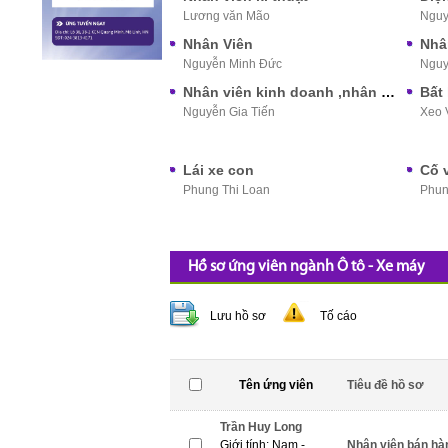
Lương văn Mão
Nguy
Nhân Viên
Nhâ
Nguyễn Minh Đức
Nguy
Nhân viên kinh doanh ,nhân viên bán hàng
Bất
Nguyễn Gia Tiến
Xeo 
Lái xe con
Cố v
Phung Thi Loan
Phun
Hồ sơ ứng viên ngành Ô tô - Xe máy
Lưu hồ sơ
Tố cáo
Tên ứng viên
Tiêu đề hồ sơ
Trần Huy Long
Giới tính: Nam -
Nhân viên bán hà