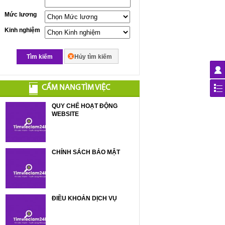
Mức lương
Kinh nghiệm
Tìm kiếm
Hủy tìm kiếm
CẨM NANG TÌM VIỆC
QUY CHẾ HOẠT ĐỘNG
WEBSITE
CHÍNH SÁCH BẢO MẬT
ĐIỀU KHOẢN DỊCH VỤ