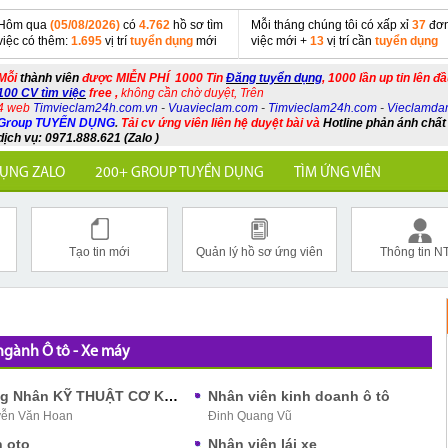
Hôm qua
(05/08/2026)
có
4.762
hồ sơ tìm
Mỗi tháng chúng tôi có xấp xỉ
37
đơn
việc có thêm:
1.695
vị trí
tuyển dụng
mới
việc mới +
13
vị trí cần
tuyển dụng
Mỗi
thành viên
được MIỄN PHÍ 1000 Tin
Đăng tuyển dụng
, 1000 lần up tin lên đ
100 CV tìm việc
free ,
không cần chờ duyệt, Trên
4 web
Timvieclam24h.com.vn
-
Vuavieclam.com
-
Timvieclam24h.com
-
Vieclamda
Group TUYỂN DỤNG
.
Tải cv ứng viên liên hệ duyệt bài và
Hotline phản ánh chất
dịch vụ: 0971.888.621 (Zalo )
ỤNG ZALO
200+ GROUP TUYỂN DỤNG
TÌM ỨNG VIÊN
Tạo tin mới
Quản lý hồ sơ ứng viên
Thông tin N
ngành Ô tô - Xe máy
Công Nhân KỸ THUẬT CƠ KHÍ-Ô TÔ
Nhân viên kinh doanh ô tô
ễn Văn Hoan
Đinh Quang Vũ
n oto
Nhân viên lái xe