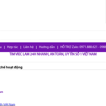
ệu
|
Hợp tác
|
Liên hệ
|
Hướng dẫn
|
HỖ TRỢ Zalo: 0971.888.621 - 098
TIM VIEC LAM 24H NHANH, AN TOÀN, UY TÍN SỐ 1 VIỆT NAM
chế hoạt động
4h Việt Nam