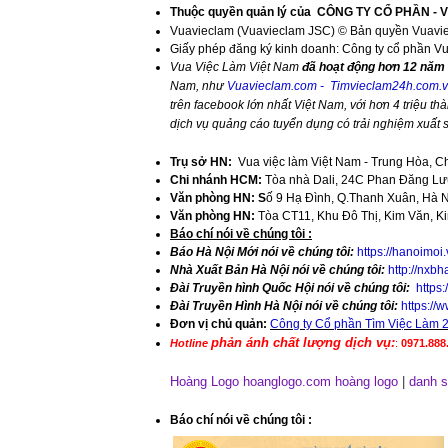
Thuộc quyền quản lý của
CÔNG TY CỔ PHẦN - 
Vuavieclam (Vuavieclam JSC) © Bản quyền Vuavi
Giấy phép đăng ký kinh doanh: Công ty cổ phần V
Vua Việc Làm Việt Nam
đã hoạt động hơn 12 năm 
Nam, như
Vuavieclam.com
-
Timvieclam24h.com.
trên facebook lớn nhất Việt Nam, với hơn 4 triệu thà
dịch vụ quảng cáo tuyển dụng có trải nghiệm xuất
Trụ sở HN:
Vua việc làm Việt Nam - Trung Hòa, C
Chi nhánh HCM:
Tòa nhà Dali, 24C Phan Đăng Lưu
Văn phòng HN: S
ố 9 Hạ Đình, Q.Thanh Xuân, Hà 
Văn phòng HN:
Tòa CT11, Khu Đô Thị, Kim Văn, K
​Báo chí nói về chúng tôi :
Báo Hà Nội Mới nói về chúng tôi:
https://hanoimoi
Nhà Xuất Bản Hà Nội nói về chúng tôi:
http://nxbh
Đài Truyền hình Quốc Hội nói về chúng tôi:
https
Đài Truyền Hình Hà Nội nói về chúng tôi:
https:/
Đơn vị chủ quản:
Công ty Cổ phần Tìm Việc Làm 
phản ánh chất lượng dịch vụ:
Hotline
:
0971.888.
Hoàng Logo hoanglogo.com
hoàng logo
|
danh s
​Báo chí nói về chúng tôi
: