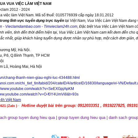
VUA VUA VIỆC LÀM VIỆT NAM
eclam 2012 - 2024
ua việc làm Việt Nam. Mã số thuế: 0105776939 cấp ngày 18.01.2012
trong lĩnh vực tuyển dụng trực tuyến
tại Việt Nam,
Vua Việc Làm Việt Nam
đang v
vn
-
Vieclamdambao.com
-
Timvieclam24h.com
,
Đặc biệt
Vua Việc Làm Việt Nam
cò
nh viên, tính đến thời điểm hiện tại,
Vua Việc Làm Việt Nam
cam kết đem đến cho qu
 sắc nhất, giúp khách hàng tuyển dụng được nhân sự phù hợp, một cách đơn giản, 
hương Mỹ, Hà Nội.
, P.6, Q.Bình Thạnh, TP HCM
Nội
im Lũ, Hoàng Mai, Hà Nội
.vn/chang-thanh-nien-giau-nghi-luc-434488.html
anoi.com.vn/chi_tiet_tin/tabid/204/cateID/4/artilceID/16830/language/vi-VN/Default
://www.youtube.com/watch?v=SeEXGpjApKM
/www.youtube.com/watch?v=O-f0Y4UmVi8&t=93s
24h Việt Nam
Hotline duyệt bài trên group: 0912033351 , 0919227825, 0919
621 (Zalo )
-
ach group tuyen dung hieu qua
|
group tuyen dung hieu qua
|
danh sach group