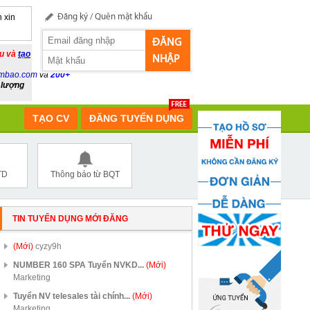
 xin
Đăng ký
/
Quên mật khẩu
ĐĂNG
ầu và
tạo
NHẬP
mbao.com
và
200+
 lượng
TẠO CV
ĐĂNG TUYỂN DỤNG
TD
Thông báo từ BQT
TIN TUYỂN DỤNG MỚI ĐĂNG
(Mới)
cyzy9h
NUMBER 160 SPA Tuyển NVKD...
(Mới)
Marketing
Tuyển NV telesales tài chính...
(Mới)
Marketing