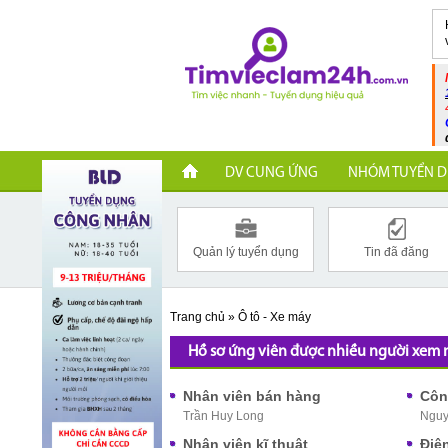
DV CUNG ỨNG
NHÓM TUYỂN D
Quản lý tuyển dụng
Tin đã đăng
Trang chủ
»
Ô tô - Xe máy
Hồ sơ ứng viên được nhiều người xem 
Nhân viên bán hàng
Trần Huy Long
Nguy
Nhân viên kĩ thuật
Điệ