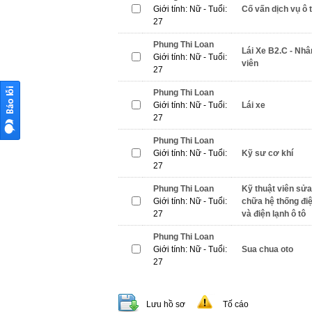
Giới tính: Nữ - Tuổi:
Cố vấn dịch vụ ô 
27
Phung Thi Loan
Lái Xe B2.C - Nhâ
Giới tính: Nữ - Tuổi:
viên
27
Phung Thi Loan
Giới tính: Nữ - Tuổi:
Lái xe
27
Phung Thi Loan
Giới tính: Nữ - Tuổi:
Kỹ sư cơ khí
27
Phung Thi Loan
Kỹ thuật viên sửa
Giới tính: Nữ - Tuổi:
chữa hệ thống đi
27
và điện lạnh ô tô
Phung Thi Loan
Giới tính: Nữ - Tuổi:
Sua chua oto
27
Lưu hồ sơ
Tố cáo