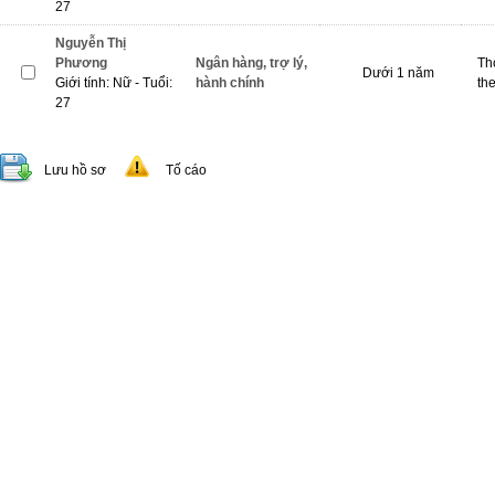
27
Nguyễn Thị
Phương
Ngân hàng, trợ lý,
Th
Dưới 1 năm
Giới tính: Nữ - Tuổi:
hành chính
th
27
Lưu hồ sơ
Tố cáo