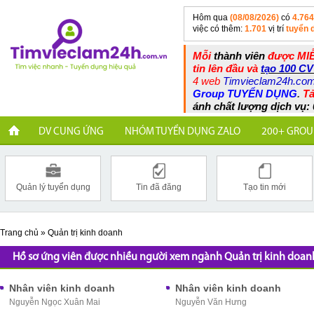
Hôm qua
(08/08/2026)
có
4.764
việc có thêm:
1.701
vị trí
tuyển 
Mỗi
thành viên
được MIỄ
tin lên đầu và
tạo 100 CV
4 web
Timvieclam24h.co
Group TUYỂN DỤNG
.
Tả
ánh chất lượng dịch vụ: 
DV CUNG ỨNG
NHÓM TUYỂN DỤNG ZALO
200+ GROU
Quản lý tuyển dụng
Tin đã đăng
Tạo tin mới
Trang chủ
»
Quản trị kinh doanh
Hồ sơ ứng viên được nhiều người xem ngành Quản trị kinh doan
Nhân viên kinh doanh
Nhân viên kinh doanh
Nguyễn Ngọc Xuân Mai
Nguyễn Văn Hưng