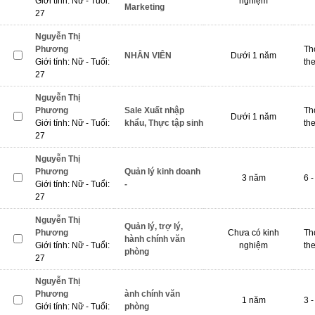
Giới tính: Nữ - Tuổi:
nghiệm
Marketing
27
Nguyễn Thị
Phương
Th
NHÂN VIÊN
Dưới 1 năm
Giới tính: Nữ - Tuổi:
th
27
Nguyễn Thị
Phương
Sale Xuất nhập
Th
Dưới 1 năm
Giới tính: Nữ - Tuổi:
khẩu, Thực tập sinh
th
27
Nguyễn Thị
Phương
Quản lý kinh doanh
3 năm
6 -
Giới tính: Nữ - Tuổi:
-
27
Nguyễn Thị
Quản lý, trợ lý,
Phương
Chưa có kinh
Th
hành chính văn
Giới tính: Nữ - Tuổi:
nghiệm
th
phòng
27
Nguyễn Thị
Phương
ành chính văn
1 năm
3 -
Giới tính: Nữ - Tuổi:
phòng