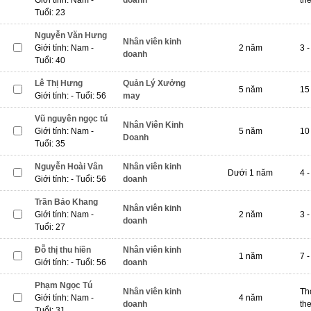
Giới tính: Nam -
doanh
th
Tuổi: 23
Nguyễn Văn Hưng
Nhân viên kinh
Giới tính: Nam -
2 năm
3 -
doanh
Tuổi: 40
Lê Thị Hưng
Quản Lý Xưởng
5 năm
15 
Giới tính: - Tuổi: 56
may
Vũ nguyên ngọc tú
Nhân Viên Kinh
Giới tính: Nam -
5 năm
10 
Doanh
Tuổi: 35
Nguyễn Hoài Vân
Nhân viên kinh
Dưới 1 năm
4 -
Giới tính: - Tuổi: 56
doanh
Trần Bảo Khang
Nhân viên kinh
Giới tính: Nam -
2 năm
3 -
doanh
Tuổi: 27
Đỗ thị thu hiền
Nhân viên kinh
1 năm
7 -
Giới tính: - Tuổi: 56
doanh
Phạm Ngọc Tú
Nhân viên kinh
Th
Giới tính: Nam -
4 năm
doanh
th
Tuổi: 31