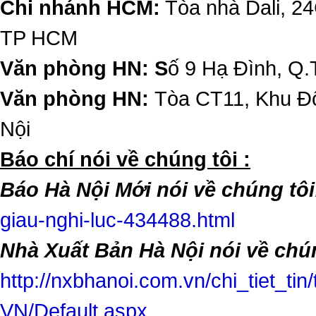
Chi nhánh HCM:
Tòa nhà Dali, 2
TP HCM
Văn phòng HN: S
ố 9 Hạ Đình, Q.
Văn phòng HN:
Tòa CT11, Khu Đô
Nội
​Báo chí nói về chúng tôi :
Báo Hà Nội Mới nói về chúng tôi
giau-nghi-luc-434488.html
Nhà Xuất Bản Hà Nội nói về chún
http://nxbhanoi.com.vn/chi_tiet_tin
VN/Default.aspx