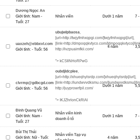
Tuổi: 27
Dương Ngọc An
Giới tính: Nam -
Nhân viên
Dưới 1 năm
7 -
Tuổi: 27
ubujwlpbaosa
,
[url=http://twjyfmhxqpgi.com/]twjyfmhxqpgi[/url],
[link=http://dmpoqqkvtyco.com/]dmpoqqkvtyco[/link
uaxzeh@ebbxvl.com
4 năm
3,5
http://ivzpuaimfkii.com/
Giới tính: - Tuổi: 56
"> kCSIlNHoRPwG
oubdjldcplee
,
[url=http://xhueqhylsrdp.com/]xhueqhylsrdp[/url],
[link=http://iundwvvdksmu.com/]iundwvvdksmu[/lin
clvrmp@gdbcgd.com
Dưới 1 năm
5,5
http://juyprowrfpil.com/
Giới tính: - Tuổi: 56
"> IKJZhrlonCkRlAl
Đinh Quang Vũ
Nhân viên kinh
Giới tính: Nam -
Dưới 1 năm
7 -
doanh ô tô
Tuổi: 27
Bùi Thị Thái
Nhân viên Tạp vụ
Giới tính: Nữ - Tuổi:
4 năm
3,5