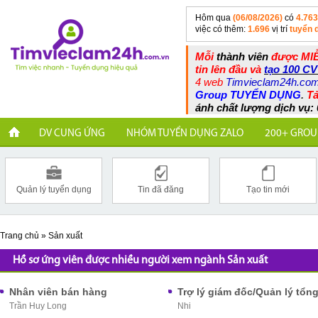
Hôm qua
(06/08/2026)
có
4.763
việc có thêm:
1.696
vị trí
tuyển 
Mỗi
thành viên
được MIỄ
tin lên đầu và
tạo 100 CV
4 web
Timvieclam24h.co
Group TUYỂN DỤNG
.
Tả
ánh chất lượng dịch vụ: 
DV CUNG ỨNG
NHÓM TUYỂN DỤNG ZALO
200+ GROU
Quản lý tuyển dụng
Tin đã đăng
Tạo tin mới
Trang chủ
»
Sản xuất
Hồ sơ ứng viên được nhiều người xem ngành Sản xuất
Nhân viên bán hàng
Trần Huy Long
Nhi