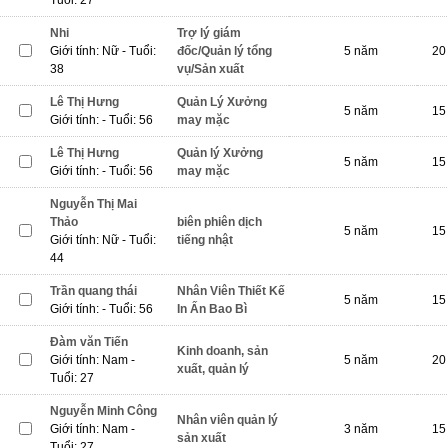
Tuổi: 27
Nhi
Trợ lý giám
Giới tính: Nữ - Tuổi:
đốc/Quản lý tổng
5 năm
20 
38
vụ/Sản xuất
Lê Thị Hưng
Quản Lý Xưởng
5 năm
15 
Giới tính: - Tuổi: 56
may mặc
Lê Thị Hưng
Quản lý Xưởng
5 năm
15 
Giới tính: - Tuổi: 56
may mặc
Nguyễn Thị Mai
Thảo
biên phiên dịch
5 năm
15 
Giới tính: Nữ - Tuổi:
tiếng nhật
44
Trần quang thái
Nhân Viên Thiết Kế
5 năm
15 
Giới tính: - Tuổi: 56
In Ấn Bao Bì
Đàm văn Tiến
Kinh doanh, sản
Giới tính: Nam -
5 năm
20 
xuất, quản lý
Tuổi: 27
Nguyễn Minh Công
Nhân viên quản lý
Giới tính: Nam -
3 năm
15 
sản xuất
Tuổi: 27