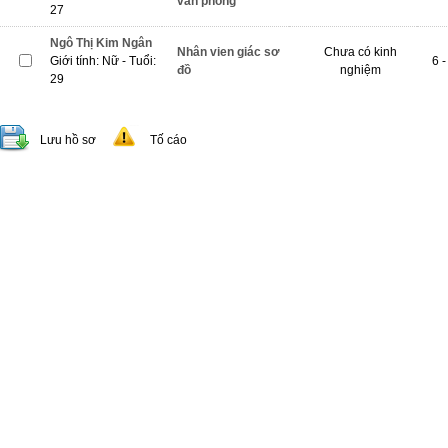
văn phòng
27
Ngô Thị Kim Ngân
Nhân vien giác sơ
Chưa có kinh
Giới tính: Nữ - Tuổi:
6 -
đồ
nghiệm
29
Lưu hồ sơ
Tố cáo