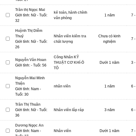
Trần thị Ngọc Mai
kế toán, hành chính
Giới tính: Nữ - Tuổi:
1 năm
7 -
văn phòng
32
Huỳnh Thị Diễm
Thuý
Nhân viên kiểm tra
Chưa có kinh
7 -
Giới tính: Nữ - Tuổi:
chất lượng
nghiệm
26
Công Nhân KỸ
Nguyễn Văn Hoan
THUẬT CƠ KHÍ-Ô
Dưới 1 năm
3 -
Giới tính: - Tuổi: 56
TÔ
Nguyễn Mai Minh
Thiện
nhân viên
1 năm
6 -
Giới tính: Nam -
Tuổi: 30
Trần Thị Thuần
Giới tính: Nữ - Tuổi:
Nhân viên lắp ráp
3 năm
6 -
36
Dương Ngọc An
Giới tính: Nam -
Nhân viên
Dưới 1 năm
7 -