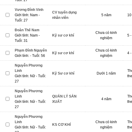
Tuổi: 27
Vương Đình Vinh
CV tuyển dụng
Giới tính: Nam -
5 năm
10 
nhân viên
Tuổi: 27
Đoàn Thế Nam
Chưa có kinh
Giới tính: Nam -
Kỹ sư cơ khí
5 -
nghiệm
Tuổi: 31
Phạm Đình Nguyên
Chưa có kinh
Kỹ sư cơ khí
4 -
Giới tính: - Tuổi: 56
nghiệm
Nguyễn Phương
Linh
Th
Kỹ Sư cơ khí
Dưới 1 năm
Giới tính: Nữ - Tuổi:
th
27
Nguyễn Phương
Linh
QUẢN LÝ SẢN
Th
4 năm
Giới tính: Nữ - Tuổi:
XUẤT
th
27
Nguyễn Phương
Linh
Chưa có kinh
Th
KS CƠ KHÍ
Giới tính: Nữ - Tuổi:
nghiệm
th