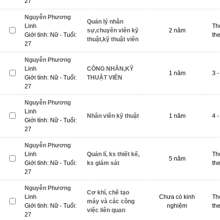
27
Nguyễn Phương
Quản lý nhân
Linh
Th
sự,chuyên viên kỹ
2 năm
Giới tính: Nữ - Tuổi:
th
thuật,kỹ thuật viên
27
Nguyễn Phương
Linh
CÔNG NHÂN,KỸ
1 năm
3 -
Giới tính: Nữ - Tuổi:
THUẬT VIÊN
27
Nguyễn Phương
Linh
Nhân viên kỹ thuật
1 năm
4 -
Giới tính: Nữ - Tuổi:
27
Nguyễn Phương
Linh
Quản lí, ks thiết kế,
Th
5 năm
Giới tính: Nữ - Tuổi:
ks giám sát
th
27
Nguyễn Phương
Cơ khí, chế tạo
Linh
Chưa có kinh
Th
máy và các công
Giới tính: Nữ - Tuổi:
nghiệm
th
việc liên quan
27