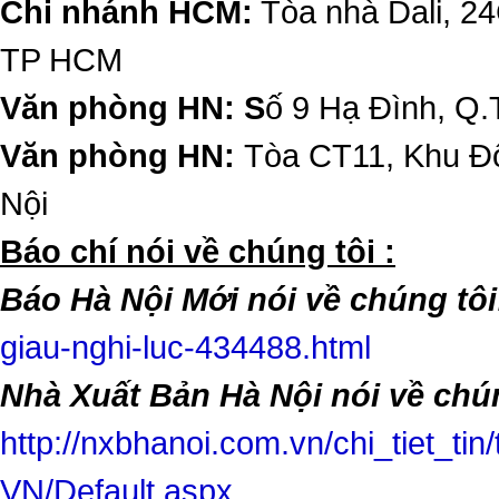
Chi nhánh HCM:
Tòa nhà Dali, 2
TP HCM
Văn phòng HN: S
ố 9 Hạ Đình, Q.
Văn phòng HN:
Tòa CT11, Khu Đô
Nội
​Báo chí nói về chúng tôi :
Báo Hà Nội Mới nói về chúng tôi
giau-nghi-luc-434488.html
Nhà Xuất Bản Hà Nội nói về chún
http://nxbhanoi.com.vn/chi_tiet_tin
VN/Default.aspx