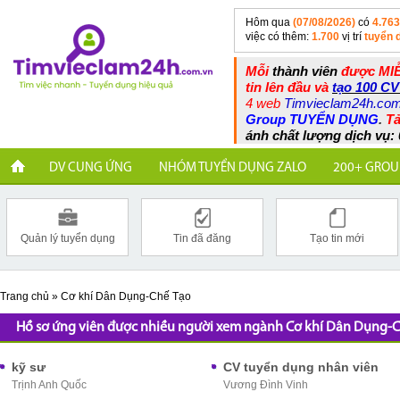
Hôm qua
(07/08/2026)
có
4.763
việc có thêm:
1.700
vị trí
tuyển 
Mỗi
thành viên
được MIỄ
tin lên đầu và
tạo 100 CV
4 web
Timvieclam24h.co
Group TUYỂN DỤNG
.
Tả
ánh chất lượng dịch vụ: 
DV CUNG ỨNG
NHÓM TUYỂN DỤNG ZALO
200+ GROU
Quản lý tuyển dụng
Tin đã đăng
Tạo tin mới
Trang chủ
»
Cơ khí Dân Dụng-Chế Tạo
Hồ sơ ứng viên được nhiều người xem ngành Cơ khí Dân Dụng-C
kỹ sư
CV tuyển dụng nhân viên
Trịnh Anh Quốc
Vương Đình Vinh