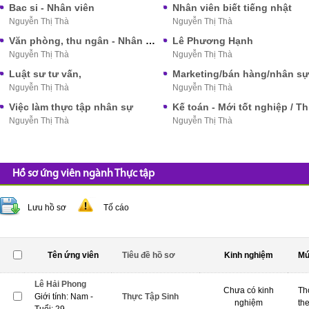
Bac si - Nhân viên
Nhân viên biết tiếng nhật
Nguyễn Thị Thà
Nguyễn Thị Thà
Văn phòng, thu ngân - Nhân viên
Lê Phương Hạnh
Nguyễn Thị Thà
Nguyễn Thị Thà
Luật sư tư vấn,
Marketing/bán hàng/nhân sự
Nguyễn Thị Thà
Nguyễn Thị Thà
Việc làm thực tập nhân sự
Kế 
Nguyễn Thị Thà
Nguyễn Thị Thà
Hồ sơ ứng viên ngành Thực tập
Lưu hồ sơ
Tố cáo
Tên ứng viên
Tiêu đề hồ sơ
Kinh nghiệm
Mứ
Lê Hải Phong
Chưa có kinh
Th
Giới tính: Nam -
Thực Tập Sinh
nghiệm
th