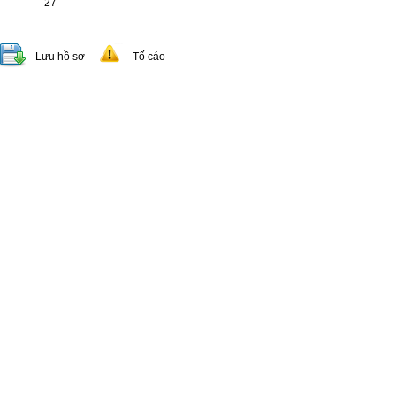
27
Lưu hồ sơ
Tố cáo