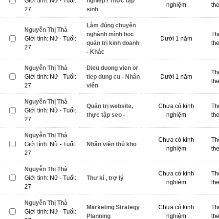
Giới tính: Nữ - Tuổi:
nghiệp / Thực tập
nghiệm
th
27
sinh
Làm đúng chuyên
Nguyễn Thị Thà
nghành mình học
Th
Giới tính: Nữ - Tuổi:
Dưới 1 năm
quản trị kinh doanh
th
27
- Khác
Nguyễn Thị Thà
Dieu duong vien or
Th
Giới tính: Nữ - Tuổi:
tiep dung cu - Nhân
Dưới 1 năm
th
27
viên
Nguyễn Thị Thà
Quản trị website,
Chưa có kinh
Th
Giới tính: Nữ - Tuổi:
thực tập seo -
nghiệm
th
27
Nguyễn Thị Thà
Chưa có kinh
Th
Giới tính: Nữ - Tuổi:
Nhân viên thủ kho
nghiệm
th
27
Nguyễn Thị Thà
Chưa có kinh
Th
Giới tính: Nữ - Tuổi:
Thư kí , trợ lý
nghiệm
th
27
Nguyễn Thị Thà
Marketing Strategy
Chưa có kinh
Th
Giới tính: Nữ - Tuổi:
Planning
nghiệm
th