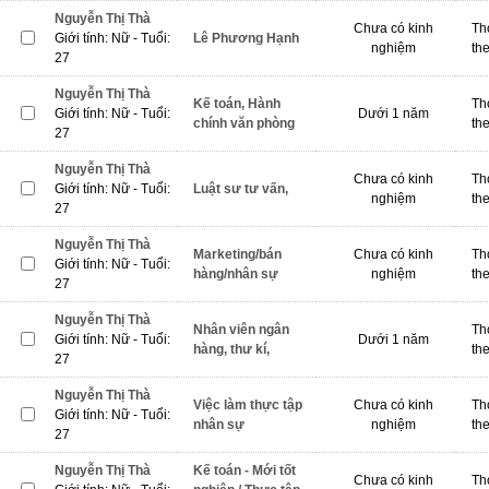
Nguyễn Thị Thà
Chưa có kinh
Th
Giới tính: Nữ - Tuổi:
Lê Phương Hạnh
nghiệm
th
27
Nguyễn Thị Thà
Kế toán, Hành
Th
Giới tính: Nữ - Tuổi:
Dưới 1 năm
chính văn phòng
th
27
Nguyễn Thị Thà
Chưa có kinh
Th
Giới tính: Nữ - Tuổi:
Luật sư tư vấn,
nghiệm
th
27
Nguyễn Thị Thà
Marketing/bán
Chưa có kinh
Th
Giới tính: Nữ - Tuổi:
hàng/nhân sự
nghiệm
th
27
Nguyễn Thị Thà
Nhân viên ngân
Th
Giới tính: Nữ - Tuổi:
Dưới 1 năm
hàng, thư kí,
th
27
Nguyễn Thị Thà
Việc làm thực tập
Chưa có kinh
Th
Giới tính: Nữ - Tuổi:
nhân sự
nghiệm
th
27
Nguyễn Thị Thà
Kế toán - Mới tốt
Chưa có kinh
Th