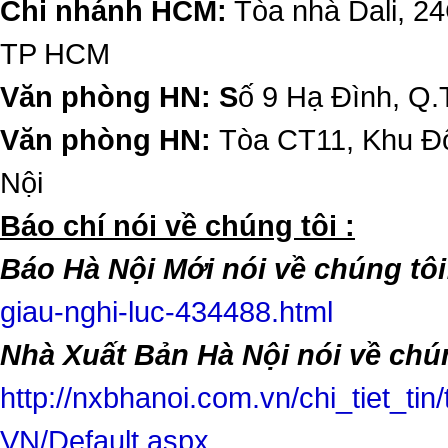
Chi nhánh HCM:
Tòa nhà Dali, 2
TP HCM
Văn phòng HN: S
ố 9 Hạ Đình, Q.
Văn phòng HN:
Tòa CT11, Khu Đô
Nội
​Báo chí nói về chúng tôi :
Báo Hà Nội Mới nói về chúng tôi
giau-nghi-luc-434488.html
Nhà Xuất Bản Hà Nội nói về chún
http://nxbhanoi.com.vn/chi_tiet_tin
VN/Default.aspx