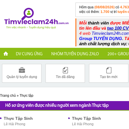
Hôm qua
(08/08/2026)
có
4.763
việc có thêm:
1.700
vị trí
tuyển 
Mỗi
thành viên
được MIỄ
tin lên đầu và
tạo 100 CV
4 web
Timvieclam24h.co
Group TUYỂN DỤNG
.
Tả
ánh chất lượng dịch vụ: 
DV CUNG ỨNG
NHÓM TUYỂN DỤNG ZALO
200+ GROU
Quản lý tuyển dụng
Tin đã đăng
Tạo tin mới
Trang chủ
»
Thực tập
Hồ sơ ứng viên được nhiều người xem ngành Thực tập
Thực Tập Sinh
Thực Tập Sinh
Lê Hải Phong
Lê Hải Phong