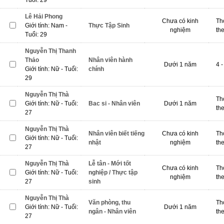
Tuổi: 29
Lê Hải Phong
Chưa có kinh
Th
Giới tính: Nam -
Thực Tập Sinh
nghiệm
th
Tuổi: 29
Nguyễn Thị Thanh
Thảo
Nhân viên hành
Dưới 1 năm
4 -
Giới tính: Nữ - Tuổi:
chính
29
Nguyễn Thị Thà
Th
Giới tính: Nữ - Tuổi:
Bac si - Nhân viên
Dưới 1 năm
th
27
Nguyễn Thị Thà
Nhân viên biết tiếng
Chưa có kinh
Th
Giới tính: Nữ - Tuổi:
nhật
nghiệm
th
27
Nguyễn Thị Thà
Lễ tân - Mới tốt
Chưa có kinh
Th
Giới tính: Nữ - Tuổi:
nghiệp / Thực tập
nghiệm
th
27
sinh
Nguyễn Thị Thà
Văn phòng, thu
Th
Giới tính: Nữ - Tuổi:
Dưới 1 năm
ngân - Nhân viên
th
27