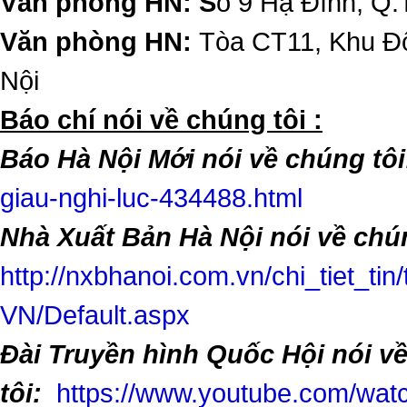
Văn phòng HN: S
ố 9 Hạ Đình, Q.
Văn phòng HN:
Tòa CT11, Khu Đô
Nội
​Báo chí nói về chúng tôi :
Báo Hà Nội Mới nói về chúng tôi
giau-nghi-luc-434488.html
Nhà Xuất Bản Hà Nội nói về chún
http://nxbhanoi.com.vn/chi_tiet_tin
VN/Default.aspx
Đài Truyền hình Quốc Hội nói v
tôi:
https://www.youtube.com/w