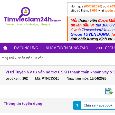
Hôm qua
(05/08/2026)
có
4.763
việc có thêm:
1.696
vị trí
tuyển 
Mỗi
thành viên
được MIỄ
tin lên đầu và
tạo 100 CV
4 web
Timvieclam24h.co
Group TUYỂN DỤNG
.
Tả
ánh chất lượng dịch vụ: 
DV CUNG ỨNG
NHÓM TUYỂN DỤNG ZALO
200+ GROU
Trang chủ
»
Nhân Viên Tư Vấn
Vị trí Tuyển NV tư vấn hỗ trợ CSKH thanh toán khoản vay ở
Lượt xem:
162
Mã:
VTN035515
Ngày làm mới:
16/04/2026
Thông tin tuyển dụng