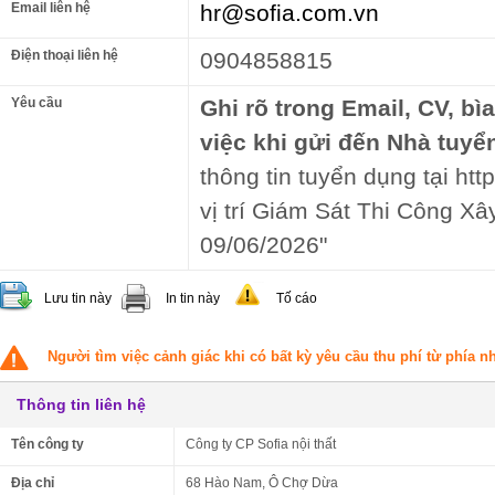
Email liên hệ
hr@sofia.com.vn
Điện thoại liên hệ
0904858815
Yêu cầu
Ghi rõ trong Email, CV, bì
việc khi gửi đến Nhà tuyể
thông tin tuyển dụng tại htt
vị trí Giám Sát Thi Công X
09/06/2026"
Lưu tin này
In tin này
Tố cáo
Người tìm việc cảnh giác khi có bất kỳ yêu cầu thu phí từ phía 
Thông tin liên hệ
Tên công ty
Công ty CP Sofia nội thất
Địa chỉ
68 Hào Nam, Ô Chợ Dừa