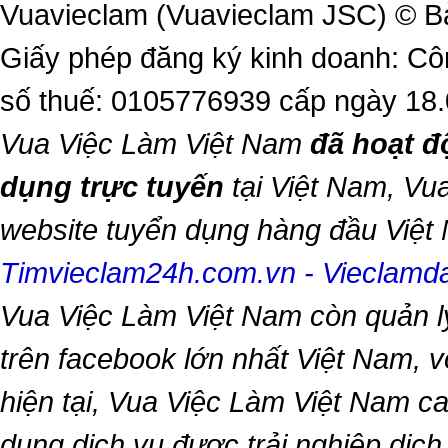
Vuavieclam (Vuavieclam JSC) © B
Giấy phép đăng ký kinh doanh: Cô
số thuế: 0105776939 cấp ngày 18
Vua Việc Làm Việt Nam
đã hoạt đ
dụng trực tuyến
tại Việt Nam,
Vua
website tuyển dụng hàng đầu Việ
Timvieclam24h.com.vn
-
Vieclam
Vua Việc Làm Việt Nam
còn quản l
trên facebook lớn nhất Việt Nam, vớ
hiện tại,
Vua Việc Làm Việt Nam
ca
dụng dịch vụ được trải nghiệp dịc