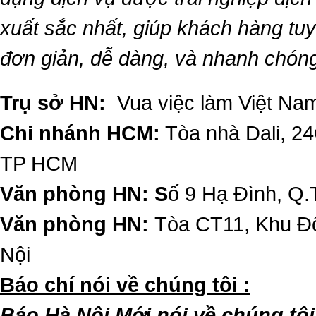
xuất sắc nhất, giúp khách hàng t
đơn giản, dễ dàng, và nhanh chón
Trụ sở HN:
Vua việc làm Việt Nam
Chi nhánh HCM:
Tòa nhà Dali, 2
TP HCM
Văn phòng HN: S
ố 9 Hạ Đình, Q.
Văn phòng HN:
Tòa CT11, Khu Đô
Nội
​Báo chí nói về chúng tôi :
Báo Hà Nội Mới nói về chúng tôi