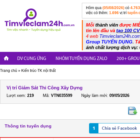
Hôm qua
(05/08/2026)
có
4.763
việc có thêm:
1.696
vị trí
tuyển 
Mỗi
thành viên
được MIỄ
tin lên đầu và
tạo 100 CV
4 web
Timvieclam24h.co
Group TUYỂN DỤNG
.
Tả
ánh chất lượng dịch vụ: 
DV CUNG ỨNG
NHÓM TUYỂN DỤNG ZALO
200+ GROU
Trang chủ
»
Kiến trúc-TK nội thất
Vị trí Giám Sát Thi Công Xây Dựng
Lượt xem:
219
Mã:
VTN035599
Ngày làm mới:
09/05/2026
Thông tin tuyển dụng