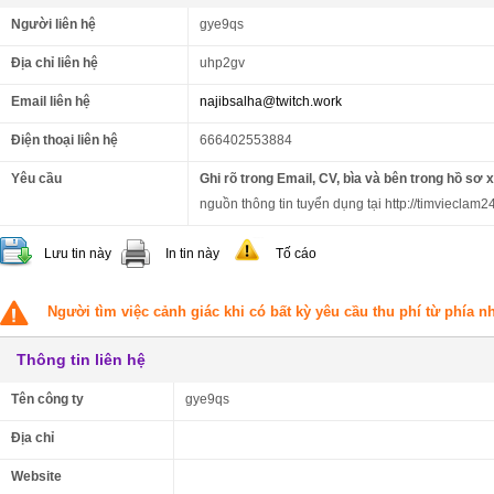
Người liên hệ
gye9qs
Địa chỉ liên hệ
uhp2gv
Email liên hệ
najibsalha@twitch.work
Điện thoại liên hệ
666402553884
Yêu cầu
Ghi rõ trong Email, CV, bìa và bên trong hồ sơ 
nguồn thông tin tuyển dụng tại http://timvieclam24
Lưu tin này
In tin này
Tố cáo
Người tìm việc cảnh giác khi có bất kỳ yêu cầu thu phí từ phía 
Thông tin liên hệ
Tên công ty
gye9qs
Địa chỉ
Website