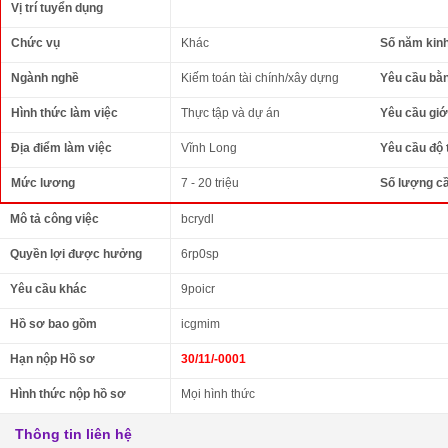
Vị trí tuyển dụng
Chức vụ
Khác
Số năm kin
Ngành nghề
Kiếm toán tài chính/xây dựng
Yêu cầu bằ
Hình thức làm việc
Thực tập và dự án
Yêu cầu giới
Địa điểm làm việc
Vĩnh Long
Yêu cầu độ 
Mức lương
7 - 20 triệu
Số lượng c
Mô tả công việc
bcrydl
Quyền lợi được hưởng
6rp0sp
Yêu cầu khác
9poicr
Hồ sơ bao gồm
icgmim
Hạn nộp Hồ sơ
30/11/-0001
Hình thức nộp hồ sơ
Mọi hình thức
Thông tin liên hệ