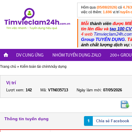
Hôm qua
(05/08/2026)
có
4.763
việc có thêm:
1.696
vị trí
tuyển 
Mỗi
thành viên
được MIỄ
tin lên đầu và
tạo 100 CV
4 web
Timvieclam24h.co
Group TUYỂN DỤNG
.
Tả
ánh chất lượng dịch vụ: 
DV CUNG ỨNG
NHÓM TUYỂN DỤNG ZALO
200+ GROU
Trang chủ
»
Kiếm toán tài chính/xây dựng
Vị trí
Lượt xem:
142
Mã:
VTN035713
Ngày làm mới:
07/05/2026
Thông tin tuyển dụng