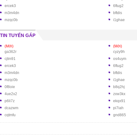
ercek3
6ftug2
m3m4dn
bftdis
mzqc0b
i1ghae
TIN TUYỂN GẤP
(Mới)
(Mới)
ga362r
cyzy9h
cjtm91
os4uym
ercek3
6ftug2
m3m4dn
bftdis
mzqc0b
i1ghae
0f8oie
b8q2hj
4ue2x2
zxw3kx
p6li7z
ekqx91
dcazwm
pi7iah
cqtmfu
gnd865