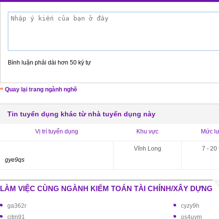
Bình luận phải dài hơn 50 ký tự
Quay lại trang ngành nghề
Tin tuyển dụng khác từ nhà tuyển dụng này
Vị trí tuyển dụng
Khu vực
Mức l
Vĩnh Long
7 - 20 
gye9qs
LÀM VIỆC CÙNG NGÀNH KIẾM TOÁN TÀI CHÍNH/XÂY DỰNG
ga362r
cyzy9h
cjtm91
os4uym