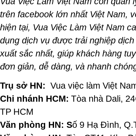
Vua Việc Làm Việt Nam
còn quản l
trên facebook lớn nhất Việt Nam, vớ
hiện tại,
Vua Việc Làm Việt Nam
ca
dụng dịch vụ được trải nghiệp dịc
xuất sắc nhất, giúp khách hàng t
đơn giản, dễ dàng, và nhanh chón
Trụ sở HN:
Vua việc làm Việt Nam
Chi nhánh HCM:
Tòa nhà Dali, 2
TP HCM
Văn phòng HN: S
ố 9 Hạ Đình, Q.