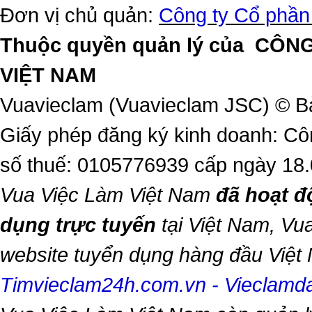
Đơn vị chủ quản:
Công ty Cổ phần
Thuộc quyền quản lý của
CÔNG
VIỆT NAM
Vuavieclam (Vuavieclam JSC) © B
Giấy phép đăng ký kinh doanh: Cô
số thuế: 0105776939 cấp ngày 18
Vua Việc Làm Việt Nam
đã hoạt đ
dụng trực tuyến
tại Việt Nam,
Vua
website tuyển dụng hàng đầu Việ
Timvieclam24h.com.vn
-
Vieclam