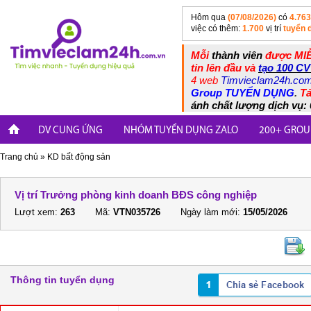
Hôm qua
(07/08/2026)
có
4.763
việc có thêm:
1.700
vị trí
tuyển 
Mỗi
thành viên
được MIỄ
tin lên đầu và
tạo 100 CV
4 web
Timvieclam24h.co
Group TUYỂN DỤNG
.
Tả
ánh chất lượng dịch vụ: 
DV CUNG ỨNG
NHÓM TUYỂN DỤNG ZALO
200+ GROU
Trang chủ
»
KD bất động sản
Vị trí Trưởng phòng kinh doanh BĐS công nghiệp
Lượt xem:
263
Mã:
VTN035726
Ngày làm mới:
15/05/2026
Thông tin tuyển dụng