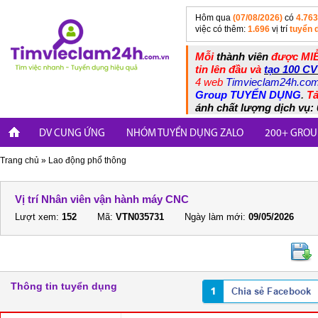
Hôm qua
(07/08/2026)
có
4.763
việc có thêm:
1.696
vị trí
tuyển 
Mỗi
thành viên
được MIỄ
tin lên đầu và
tạo 100 CV
4 web
Timvieclam24h.co
Group TUYỂN DỤNG
.
Tả
ánh chất lượng dịch vụ: 
DV CUNG ỨNG
NHÓM TUYỂN DỤNG ZALO
200+ GROU
Trang chủ
»
Lao động phổ thông
Vị trí Nhân viên vận hành máy CNC
Lượt xem:
152
Mã:
VTN035731
Ngày làm mới:
09/05/2026
Thông tin tuyển dụng