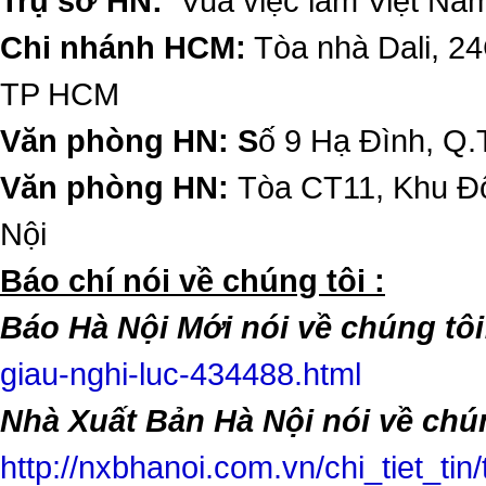
Trụ sở HN:
Vua việc làm Việt Nam
Chi nhánh HCM:
Tòa nhà Dali, 2
TP HCM
Văn phòng HN: S
ố 9 Hạ Đình, Q.
Văn phòng HN:
Tòa CT11, Khu Đô
Nội
​Báo chí nói về chúng tôi :
Báo Hà Nội Mới nói về chúng tôi
giau-nghi-luc-434488.html
Nhà Xuất Bản Hà Nội nói về chún
http://nxbhanoi.com.vn/chi_tiet_tin