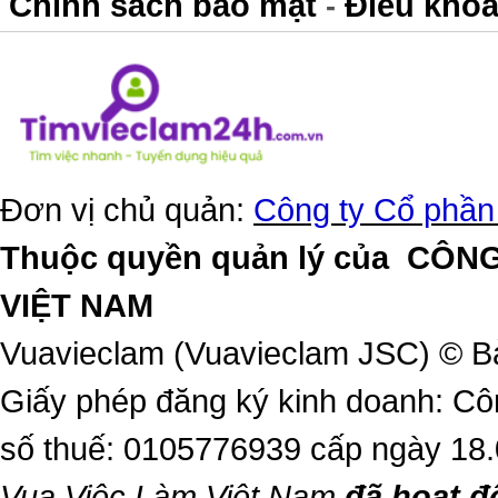
Chính sách bảo mật
Điều khoả
-
Đơn vị chủ quản:
Công ty Cổ phần
Thuộc quyền quản lý của
CÔNG
VIỆT NAM
Vuavieclam (Vuavieclam JSC) © B
Giấy phép đăng ký kinh doanh: Cô
số thuế: 0105776939 cấp ngày 18
Vua Việc Làm Việt Nam
đã hoạt đ