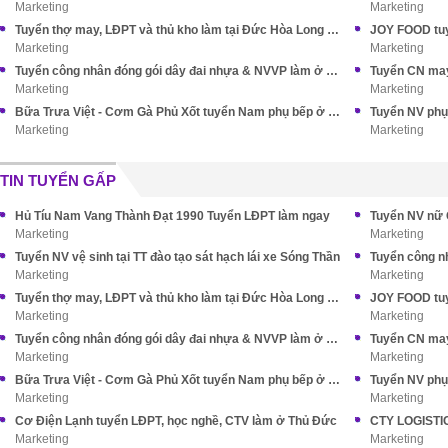
Marketing
Marketing
Tuyển thợ may, LĐPT và thủ kho làm tại Đức Hòa Long An (cũ)
JOY FOOD tuy
Marketing
Marketing
Tuyển công nhân đóng gói dây đai nhựa & NVVP làm ở Nhà Bè
Marketing
Marketing
Bữa Trưa Việt - Cơm Gà Phủ Xốt tuyển Nam phụ bếp ở Tân Bình
Marketing
Marketing
TIN TUYỂN GẤP
Hủ Tíu Nam Vang Thành Đạt 1990 Tuyển LĐPT làm ngay
Tuyển NV nữ 
Marketing
Marketing
Tuyển NV vệ sinh tại TT đào tạo sát hạch lái xe Sóng Thần
Tuyển công n
Marketing
Marketing
Tuyển thợ may, LĐPT và thủ kho làm tại Đức Hòa Long An (cũ)
JOY FOOD tuy
Marketing
Marketing
Tuyển công nhân đóng gói dây đai nhựa & NVVP làm ở Nhà Bè
Marketing
Marketing
Bữa Trưa Việt - Cơm Gà Phủ Xốt tuyển Nam phụ bếp ở Tân Bình
Marketing
Marketing
Cơ Điện Lạnh tuyển LĐPT, học nghề, CTV làm ở Thủ Đức
CTY LOGISTIC
Marketing
Marketing