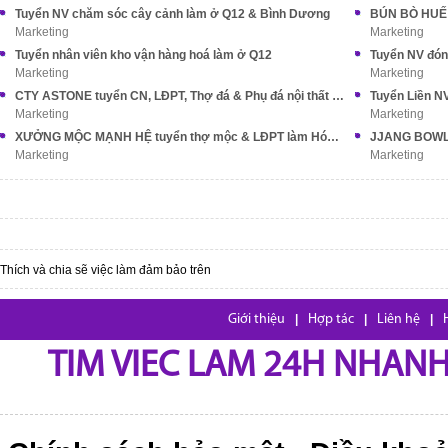
Tuyển NV chăm sóc cây cảnh làm ở Q12 & Bình Dương
Marketing
Marketing
Tuyển nhân viên kho vận hàng hoá làm ở Q12
Tuyển NV đón
Marketing
Marketing
CTY ASTONE tuyển CN, LĐPT, Thợ đá & Phụ đá nội thất XK
Marketing
Marketing
XƯỞNG MỘC MẠNH HỆ tuyển thợ mộc & LĐPT làm Hóc Môn
Marketing
Marketing
Thích và chia sẽ việc làm đảm bảo trên
Giới thiệu
|
Hợp tác
|
Liên hệ
|
TIM VIEC LAM 24H NHANH,