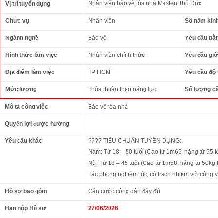
Nhân viên bảo vệ tòa nhà Masteri Thủ Đức
Vị trí tuyển dụng
Chức vụ
Nhân viên
Số năm kin
Ngành nghề
Bảo vệ
Yêu cầu bằ
Hình thức làm việc
Nhân viên chính thức
Yêu cầu giới
Địa điểm làm việc
TP HCM
Yêu cầu độ 
Mức lương
Thỏa thuận theo năng lực
Số lượng c
Mô tả công việc
Bảo vệ tòa nhà
Quyền lợi được hưởng
Yêu cầu khác
???? TIÊU CHUẨN TUYỂN DỤNG:
​Nam: Từ 18 – 50 tuổi (Cao từ 1m65, nặng từ 55 kg
​Nữ: Từ 18 – 45 tuổi (Cao từ 1m58, nặng từ 50kg t
​Tác phong nghiêm túc, có trách nhiệm với công v
Hồ sơ bao gồm
Căn cước công dân đầy đủ
Hạn nộp Hồ sơ
27/06/2026