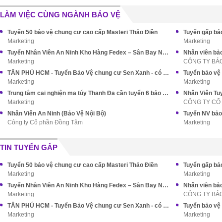
LÀM VIỆC CÙNG NGÀNH BẢO VỆ
Tuyển 50 bảo vệ chung cư cao cấp Masteri Thảo Điền
Tuyển gấp bả
Marketing
Marketing
Tuyển Nhân Viên An Ninh Kho Hàng Fedex – Sân Bay Nội Bài
Nhân viên bả
Marketing
CÔNG TY BẢO
TÂN PHÚ HCM - Tuyển Bảo Vệ chung cư Sen Xanh - có nhà đội Free
Marketing
Marketing
Trung tâm cai nghiện ma túy Thanh Đa cần tuyển 6 bảo vệ Nam Nữ
Nhân Viên Tu
Marketing
CÔNG TY CỔ
Nhân Viên An Ninh (Bảo Vệ Nội Bộ)
Tuyển NV bảo
Công ty Cổ phần Đồng Tâm
Marketing
TIN TUYỂN GẤP
Tuyển 50 bảo vệ chung cư cao cấp Masteri Thảo Điền
Tuyển gấp bả
Marketing
Marketing
Tuyển Nhân Viên An Ninh Kho Hàng Fedex – Sân Bay Nội Bài
Nhân viên bả
Marketing
CÔNG TY BẢO
TÂN PHÚ HCM - Tuyển Bảo Vệ chung cư Sen Xanh - có nhà đội Free
Marketing
Marketing