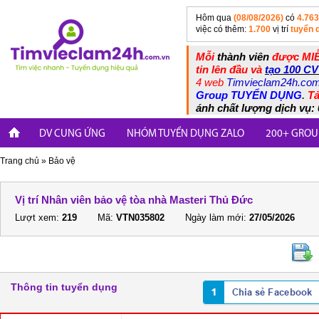
Hôm qua
(08/08/2026)
có
4.763
việc có thêm:
1.700
vị trí
tuyển 
Mỗi
thành viên
được MIỄ
tin lên đầu và
tạo 100 CV
4 web
Timvieclam24h.co
Group TUYỂN DỤNG
.
Tả
ánh chất lượng dịch vụ: 
DV CUNG ỨNG
NHÓM TUYỂN DỤNG ZALO
200+ GROU
Trang chủ
»
Bảo vệ
Vị trí Nhân viên bảo vệ tòa nhà Masteri Thủ Đức
Lượt xem:
219
Mã:
VTN035802
Ngày làm mới:
27/05/2026
Thông tin tuyển dụng