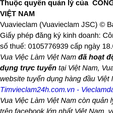
Thuộc quyền quản lý của
CÔNG
VIỆT NAM
Vuavieclam (Vuavieclam JSC) © B
Giấy phép đăng ký kinh doanh: Cô
số thuế: 0105776939 cấp ngày 18
Vua Việc Làm Việt Nam
đã hoạt đ
dụng trực tuyến
tại Việt Nam,
Vua
website tuyển dụng hàng đầu Việ
Timvieclam24h.com.vn
-
Vieclam
Vua Việc Làm Việt Nam
còn quản l
trên facebook lớn nhất Việt Nam, vớ