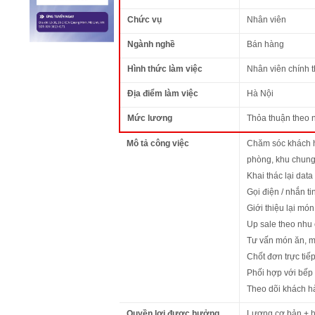
Chức vụ
Nhân viên
Ngành nghề
Bán hàng
Hình thức làm việc
Nhân viên chính 
Địa điểm làm việc
Hà Nội
Mức lương
Thỏa thuận theo 
Mô tả công việc
Chăm sóc khách h
phòng, khu chung 
Khai thác lại dat
Gọi điện / nhắn t
Giới thiệu lại mó
Up sale theo nhu c
Tư vấn món ăn, m
Chốt đơn trực tiế
Phối hợp với bếp
Theo dõi khách hà
Quyền lợi được hưởng
Lương cơ bản + h