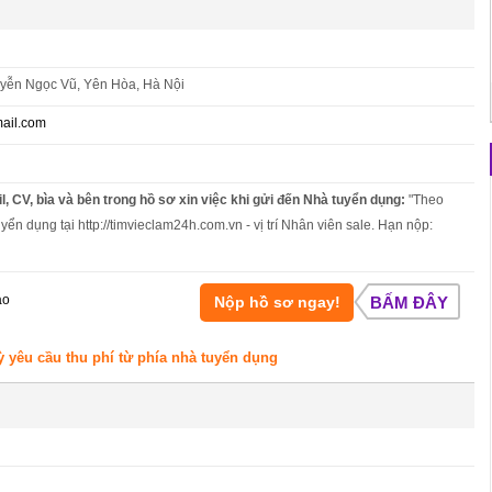
yễn Ngọc Vũ, Yên Hòa, Hà Nội
ail.com
l, CV, bìa và bên trong hồ sơ xin việc khi gửi đến Nhà tuyển dụng:
"Theo
yển dụng tại http://timvieclam24h.com.vn - vị trí Nhân viên sale. Hạn nộp:
áo
Nộp hồ sơ ngay!
BẤM ĐÂY
ỳ yêu cầu thu phí từ phía nhà tuyển dụng