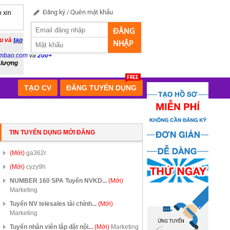
 xin
Đăng ký
/
Quên mật khẩu
ĐĂNG
ầu và
tạo
NHẬP
mbao.com
và
200+
 lượng
TẠO CV
ĐĂNG TUYỂN DỤNG
TIN TUYỂN DỤNG MỚI ĐĂNG
(Mới)
ga362r
(Mới)
cyzy9h
NUMBER 160 SPA Tuyển NVKD...
(Mới)
Marketing
Tuyển NV telesales tài chính...
(Mới)
Marketing
Tuyển nhân viên lắp đặt nội...
(Mới)
Marketing