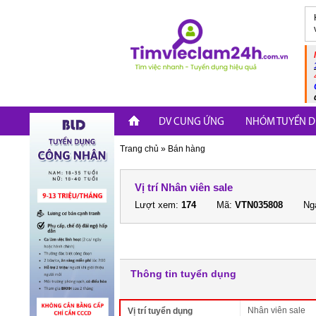
DV CUNG ỨNG
NHÓM TUYỂN D
Trang chủ
»
Bán hàng
Vị trí Nhân viên sale
Lượt xem:
174
Mã:
VTN035808
Ngà
Thông tin tuyển dụng
Nhân viên sale
Vị trí tuyển dụng