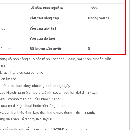
Số năm kinh nghiệm
1 năm
Yêu cầu bằng cấp
Không yêu cầu
thức
Yêu cầu giới tính
Yêu cầu độ tuổi
năng lực
Số lượng cần tuyển
5
àng và bán hàng qua các kênh Facebook, Zalo, hội nhóm cư dân, văn
cư,...
a khách hàng cũ của công ty:
in chăm sóc
n mới, món bán chạy, chương trình trong ngày
ầu khách hàng (combo gia đình, set ăn tiện lợi, đặt định kỳ,...)
enu, combo theo nhu cầu khách hàng.
p qua chat, điện thoại hoặc nền tảng online.
 và vận hành để đảm bảo đơn hàng giao đúng – đủ – nhanh.
ng sau bán để tăng tỷ lệ quay lại.
oa hồng doanh số: Thỏa thuận (10-20M), không giới hạn