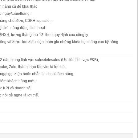
h hàng cũ để khai thác
 ngày/tuần/tháng.
ăng chốt đơn, CSKH, up sale,...
c trẻ, năng động, linh hoạt.
BHXH, lương tháng thứ 13: theo quy định của công ty.
lding và được tạo điều kiện tham gia những khóa học nâng cao kỹ năng
2 năm trong lĩnh vực sales/telesales (Ưu tiên lĩnh vực F&B);
ke, Zalo, thành thạo Kiotviet là lợi thế;
ngại gọi điện hoặc nhắn tin cho khách hàng;
kiếm khách hàng mới;
lực KPI và doanh số;
g nói dễ nghe là lợi thế.