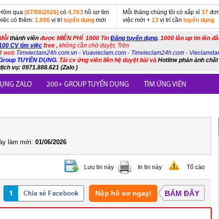
Hôm qua
(07/08/2026)
có
4.763
hồ sơ tìm
Mỗi tháng chúng tôi có xấp xỉ
37
đơn
việc có thêm:
1.696
vị trí
tuyển dụng
mới
việc mới +
13
vị trí cần
tuyển dụng
Mỗi
thành viên
được MIỄN PHÍ 1000 Tin
Đăng tuyển dụng
, 1000 lần up tin lên đ
100 CV tìm việc
free ,
không cần chờ duyệt, Trên
4 web
Timvieclam24h.com.vn
-
Vuavieclam.com
-
Timvieclam24h.com
-
Vieclamda
Group TUYỂN DỤNG
.
Tải cv ứng viên liên hệ duyệt bài và
Hotline phản ánh chất
dịch vụ: 0971.888.621 (Zalo )
ỤNG ZALO
200+ GROUP TUYỂN DỤNG
TÌM ỨNG VIÊN
y làm mới:
01/06/2026
Lưu tin này
In tin này
Tố cáo
Nộp hồ sơ ngay!
BẤM ĐÂY