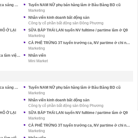
HỆ THỐNG BÁNH MÌ LÂM VŨ Tuyển bán hàng ca sáng ở Thủ Đức
Tuyển NAM NỮ phụ bán hàng làm ở Bàu Bàng BD cũ
Marketing
Nhân viên kinh doanh bất động sản
Công ty cổ phần bất động sản Đông Phương
CHỖ Ở LẠI
SỮA BẮP THÁI LAN tuyển NV fulltime / partime làm ở Q9
Marketing
CÀ PHÊ TRỨNG 3T tuyển trưởng ca, NV partime ở chi nhánh Q1
Marketing
TAKACHA Q1 Tuyển NV bán trà sữa có nhiều ca làm việc phù hợp
Nhân viên
Mini Market
HỆ THỐNG BÁNH MÌ LÂM VŨ Tuyển bán hàng ca sáng ở Thủ Đức
Tuyển NAM NỮ phụ bán hàng làm ở Bàu Bàng BD cũ
Marketing
Nhân viên kinh doanh bất động sản
Công ty cổ phần bất động sản Đông Phương
CHỖ Ở LẠI
SỮA BẮP THÁI LAN tuyển NV fulltime / partime làm ở Q9
Marketing
CÀ PHÊ TRỨNG 3T tuyển trưởng ca, NV partime ở chi nhánh Q1
Marketing