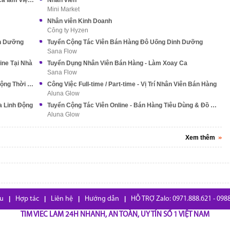
TAKACHA Q1 Tuyển NV bán trà sữa có nhiều ca làm việc phù hợp
Nhân viên
Mini Market
Nhân viên Kinh Doanh
Công ty Hyzen
nh Dưỡng
Tuyển Cộng Tác Viên Bán Hàng Đô Uống Dinh Dưỡng
Sana Flow
ine Tại Nhà
Tuyển Dụng Nhân Viên Bán Hàng - Làm Xoay Ca
Sana Flow
Tuyển Cộng Tác Viên Bán Hàng Online - Linh Động Thời Gian
Công Việc Full-time / Part-time - Vị Trí Nhân Viên Bán Hàng
Aluna Glow
a Linh Động
Tuyển Cộng Tác Viên Online - Bán Hàng Tiêu Dùng & Đồ Uống
Aluna Glow
Xem thêm
ệu
|
Hợp tác
|
Liên hệ
|
Hướng dẫn
|
HỖ TRỢ Zalo: 0971.888.621 - 098
TIM VIEC LAM 24H NHANH, AN TOÀN, UY TÍN SỐ 1 VIỆT NAM