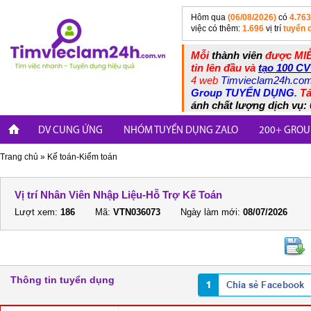
Hôm qua
(06/08/2026)
có
4.763
việc có thêm:
1.696
vị trí
tuyển 
Mỗi
thành viên
được MIỄ
tin lên đầu và
tạo 100 CV
4 web
Timvieclam24h.co
Group TUYỂN DỤNG
.
Tả
ánh chất lượng dịch vụ: 
DV CUNG ỨNG
NHÓM TUYỂN DỤNG ZALO
200+ GROU
Trang chủ
»
Kế toán-Kiểm toán
Vị trí Nhân Viên Nhập Liệu-Hỗ Trợ Kế Toán
Lượt xem:
186
Mã:
VTN036073
Ngày làm mới:
08/07/2026
Thông tin tuyển dụng