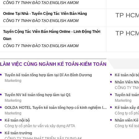
CÔNG TY TNHH ĐÀO TẠO ENGLISH AMOM
Online Tại Nhà - Tuyển Cộng Tác Viên Bán Hàng
TP HC
CÔNG TY TNHH ĐÀO TẠO ENGLISH AMOM
Tuyển Cộng Tác Viên Bán Hàng Online - Linh Động Thời
TP HC
Gian
CÔNG TY TNHH ĐÀO TẠO ENGLISH AMOM
LÀM VIỆC CÙNG NGÀNH KẾ TOÁN-KIỂM TOÁN
Tuyển kế toán tổng hợp làm tại Dĩ An Bình Dương
Kế toán nội b
Marketing
Nhân Viên Nh
CÔNG TY TN
Tuyển NV kế toán tổng hợp làm tại Q1
Tuyển kế toá
Marketing
Marketing
GOLDA HOTEL Tuyển kế toán tổng hợp có kinh nghiệm làm ở Q5
Kế toán xây 
Marketing
Công ty cổ ph
Kế toán nội bộ
Nhân viên Kế
Công ty cổ phần tư vấn và xây dựng AFTA
Công ty Kế to
Kế toán trưởng
CÔNG TY TNHH PHÁT TRIỂN XÂY DỰNG AK