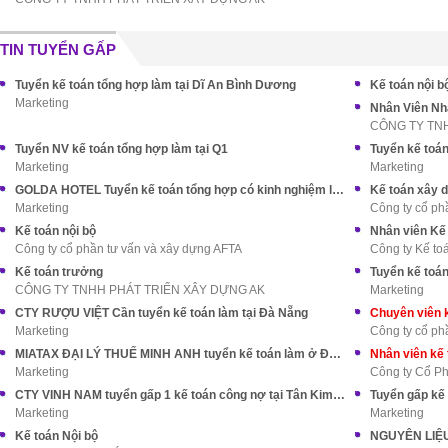
TIN TUYỂN GẤP
Tuyển kế toán tổng hợp làm tại Dĩ An Bình Dương
Kế toán nội b
Marketing
Nhân Viên Nh
CÔNG TY TN
Tuyển NV kế toán tổng hợp làm tại Q1
Tuyển kế toá
Marketing
Marketing
GOLDA HOTEL Tuyển kế toán tổng hợp có kinh nghiệm làm ở Q5
Kế toán xây 
Marketing
Công ty cổ ph
Kế toán nội bộ
Nhân viên Kế
Công ty cổ phần tư vấn và xây dựng AFTA
Công ty Kế to
Kế toán trưởng
Tuyển kế toán
CÔNG TY TNHH PHÁT TRIỂN XÂY DỰNG AK
Marketing
CTY RƯỢU VIỆT Cần tuyển kế toán làm tại Đà Nẵng
Marketing
Công ty cổ p
MIATAX ĐẠI LÝ THUẾ MINH ANH tuyển kế toán làm ở Đồng Nai
Nhân viên kế 
Marketing
Công ty Cổ Ph
CTY VINH NAM tuyển gấp 1 kế toán công nợ tại Tân Kim BC
Marketing
Marketing
Kế toán Nội bộ
NGUYÊN LIỆU 