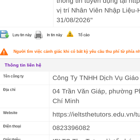
thông tin tuyển dụng tại htt
vị trí Nhân Viên Nhập Liệu
31/08/2026"
Lưu tin này
In tin này
Tố cáo
Người tìm việc cảnh giác khi có bất kỳ yêu cầu thu phí từ phía 
Thông tin liên hệ
Tên công ty
Công Ty TNHH Dịch Vụ Giáo 
Địa chỉ
04 Trần Văn Giáp, phường P
Chí Minh
Website
https://ieltsthetutors.edu.vn/
Điện thoại
0823396082
Giới thiệu