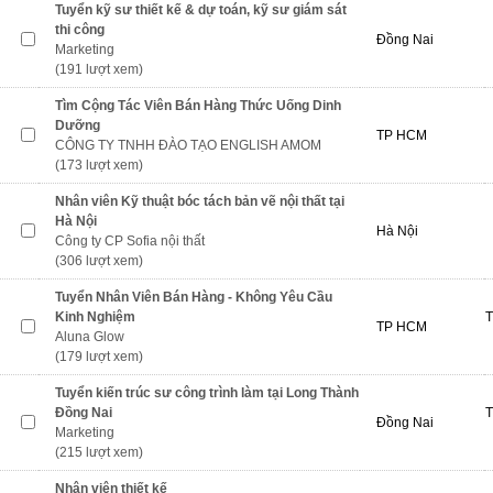
Tuyển kỹ sư thiết kế & dự toán, kỹ sư giám sát
thi công
Đồng Nai
Marketing
(191 lượt xem)
Tìm Cộng Tác Viên Bán Hàng Thức Uống Dinh
Dưỡng
TP HCM
CÔNG TY TNHH ĐÀO TẠO ENGLISH AMOM
(173 lượt xem)
Nhân viên Kỹ thuật bóc tách bản vẽ nội thất tại
Hà Nội
Hà Nội
Công ty CP Sofia nội thất
(306 lượt xem)
Tuyển Nhân Viên Bán Hàng - Không Yêu Cầu
Kinh Nghiệm
T
TP HCM
Aluna Glow
(179 lượt xem)
Tuyển kiến trúc sư công trình làm tại Long Thành
Đồng Nai
T
Đồng Nai
Marketing
(215 lượt xem)
Nhân viên thiết kế