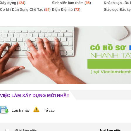
Xây dựng (
124
)
Sinh viên làm thêm (
85
)
Khách sạn - Du l
Cơ khí Dân Dụng-Chế Tạo (
54
)
Điện-Điện tử (
72
)
Giáo dục-Đào tạ
VIỆC LÀM XÂY DỰNG MỚI NHẤT
Lưu tin này
Tố cáo
Vị trí làm việc
Nơi làm việc