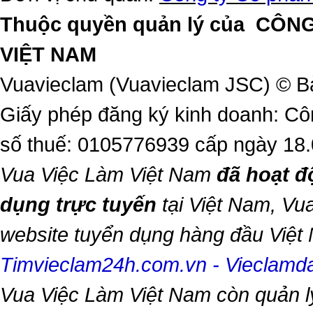
Thuộc quyền quản lý của
CÔNG
VIỆT NAM
Vuavieclam (Vuavieclam JSC) © B
Giấy phép đăng ký kinh doanh: Cô
số thuế: 0105776939 cấp ngày 18
Vua Việc Làm Việt Nam
đã hoạt đ
dụng trực tuyến
tại Việt Nam,
Vua
website tuyển dụng hàng đầu Việ
Timvieclam24h.com.vn
-
Vieclam
Vua Việc Làm Việt Nam
còn quản l