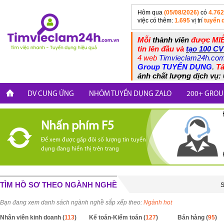
Hôm qua
(05/08/2026)
có
4.762
việc có thêm:
1.695
vị trí
tuyển 
Mỗi
thành viên
được MIỄ
tin lên đầu và
tạo 100 CV
4 web
Timvieclam24h.co
Group TUYỂN DỤNG
.
Tả
ánh chất lượng dịch vụ: 
DV CUNG ỨNG
NHÓM TUYỂN DỤNG ZALO
200+ GROU
Nhấn phím F5
Để xem được gấp đôi số lượng tin tuyển
dụng đang hiển thị trên trang
TÌM HỒ SƠ THEO NGÀNH NGHỀ
S
Bạn đang xem danh sách ngành nghề sắp xếp theo:
Ngành hot
Nhân viên kinh doanh (
113
)
Kế toán-Kiểm toán (
127
)
Bán hàng (
95
)