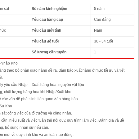
m sát
Số năm kinh nghiệm
5 năm
Yêu cầu bằng cấp
Cao đẳng
thức
Yêu cầu giới tính
Nam
Yêu cầu độ tuổi
30 - 34 tuổi
Số lượng cần tuyển
1
t-Nhập Kho
àng theo bộ phận giao hàng đề ra, đảm bảo xuất hàng ở mức tối ưu và tiết
t.
 lý yêu cầu Nhập – Xuất hàng hóa, nguyên vật liệu
ng, chất lượng hàng hóa khi Nhập/Xuất kho
lý các vấn đề phát sinh liên quan đến hàng hóa
 Sự Kho
 sát công việc của tổ trưởng và công nhân.
cần, hiệu suất và việc tuân thủ nội quy, quy trình làm việc. Đánh giá và đề
ởng, bổ sung nhân sự nếu cần.
ên mới về quy trình kho và an toàn lao động.