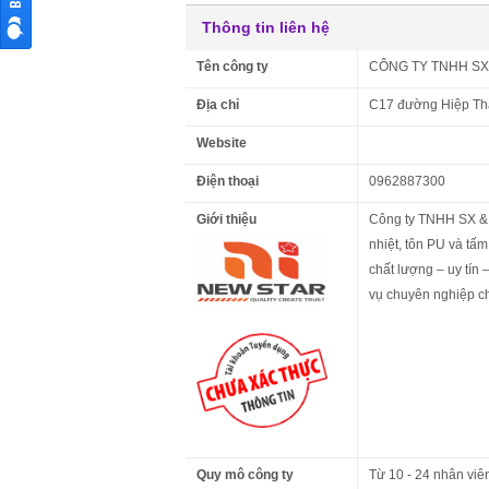
Thông tin liên hệ
Tên công ty
CÔNG TY TNHH SX
Địa chỉ
C17 đường Hiệp Thà
Website
Điện thoại
0962887300
Giới thiệu
Công ty TNHH SX & 
nhiệt, tôn PU và tấm
chất lượng – uy tín
vụ chuyên nghiệp ch
Quy mô công ty
Từ 10 - 24 nhân viê