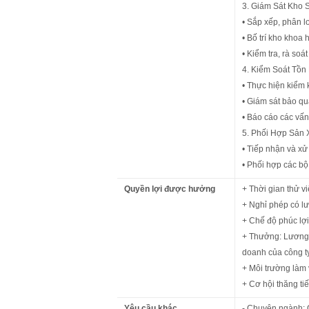
3. Giám Sát Kho 
• Sắp xếp, phân l
• Bố trí kho khoa 
• Kiểm tra, rà soá
4. Kiểm Soát Tồn
• Thực hiện kiểm k
• Giám sát bảo qu
• Báo cáo các vấn
5. Phối Hợp Sản 
• Tiếp nhận và xử
• Phối hợp các bộ
Quyền lợi được hưởng
+ Thời gian thử v
+ Nghỉ phép có l
+ Chế độ phúc lợ
+ Thưởng: Lương t
doanh của công ty
+ Môi trường làm 
+ Cơ hội thăng tiế
Yêu cầu khác
- Chuyên ngành: Q