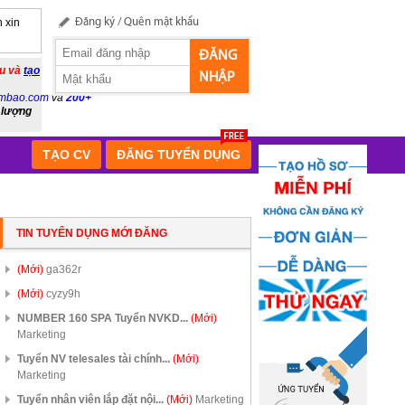
 xin
Đăng ký
/
Quên mật khẩu
ĐĂNG
ầu và
tạo
NHẬP
mbao.com
và
200+
 lượng
TẠO CV
ĐĂNG TUYỂN DỤNG
TIN TUYỂN DỤNG MỚI ĐĂNG
(Mới)
ga362r
(Mới)
cyzy9h
NUMBER 160 SPA Tuyển NVKD...
(Mới)
Marketing
Tuyển NV telesales tài chính...
(Mới)
Marketing
Tuyển nhân viên lắp đặt nội...
(Mới)
Marketing