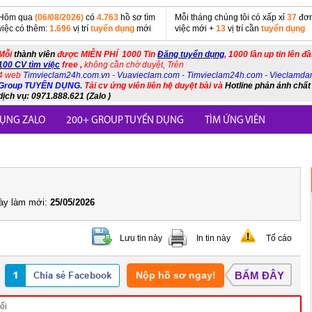
Hôm qua
(06/08/2026)
có
4.763
hồ sơ tìm
Mỗi tháng chúng tôi có xấp xỉ
37
đơn
việc có thêm:
1.696
vị trí
tuyển dụng
mới
việc mới +
13
vị trí cần
tuyển dụng
Mỗi
thành viên
được MIỄN PHÍ 1000 Tin
Đăng tuyển dụng
, 1000 lần up tin lên đ
100 CV tìm việc
free ,
không cần chờ duyệt, Trên
4 web
Timvieclam24h.com.vn
-
Vuavieclam.com
-
Timvieclam24h.com
-
Vieclamda
Group TUYỂN DỤNG
.
Tải cv ứng viên liên hệ duyệt bài và
Hotline phản ánh chất
dịch vụ: 0971.888.621 (Zalo )
ỤNG ZALO
200+ GROUP TUYỂN DỤNG
TÌM ỨNG VIÊN
y làm mới:
25/05/2026
Lưu tin này
In tin này
Tố cáo
Nộp hồ sơ ngay!
BẤM ĐÂY
ối