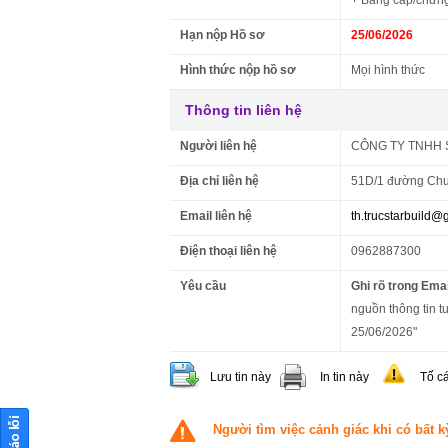
+ Bằng cấp/chứng
Hạn nộp Hồ sơ
25/06/2026
Hình thức nộp hồ sơ
Mọi hình thức
Thông tin liên hệ
Người liên hệ
CÔNG TY TNHH 
Địa chỉ liên hệ
51D/1 đường Chu
Email liên hệ
th.trucstarbuild@
Điện thoại liên hệ
0962887300
Yêu cầu
Ghi rõ trong Emai
nguồn thông tin tu
25/06/2026"
Lưu tin này
In tin này
Tố c
Người tìm việc cảnh giác khi có bất k