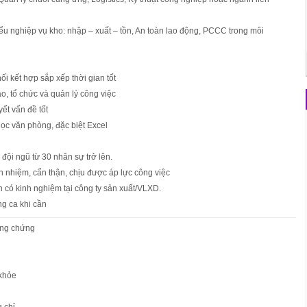
iểu nghiệp vụ kho: nhập – xuất – tồn, An toàn lao động, PCCC trong môi
ối kết hợp sắp xếp thời gian tốt
o, tổ chức và quản lý công việc
ết vấn đề tốt
học văn phòng, đặc biệt Excel
 đội ngũ từ 30 nhân sự trở lên.
ch nhiệm, cẩn thận, chịu được áp lực công việc
n có kinh nghiệm tại công ty sản xuất/VLXD.
g ca khi cần
ng chứng
khỏe