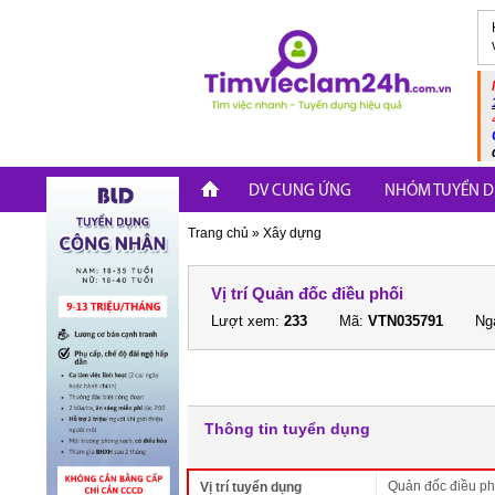
DV CUNG ỨNG
NHÓM TUYỂN D
Trang chủ
»
Xây dựng
Vị trí Quản đốc điều phối
Lượt xem:
233
Mã:
VTN035791
Ngà
Thông tin tuyển dụng
Quản đốc điều ph
Vị trí tuyển dụng