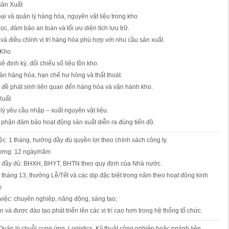
Sản Xuất
oại và quản lý hàng hóa, nguyên vật liệu trong kho.
học, đảm bảo an toàn và tối ưu diện tích lưu trữ.
t và điều chỉnh vị trí hàng hóa phù hợp với nhu cầu sản xuất.
 Kho
ê định kỳ, đối chiếu số liệu tồn kho.
ản hàng hóa, hạn chế hư hỏng và thất thoát.
 đề phát sinh liên quan đến hàng hóa và vận hành kho.
Xuất
 lý yêu cầu nhập – xuất nguyên vật liệu.
 phận đảm bảo hoạt động sản xuất diễn ra đúng tiến độ.
iệc: 1 tháng, hưởng đầy đủ quyền lợi theo chính sách công ty.
ương: 12 ngày/năm
i đầy đủ: BHXH, BHYT, BHTN theo quy định của Nhà nước.
háng 13, thưởng Lễ/Tết và các dịp đặc biệt trong năm theo hoạt động kinh
.
việc: chuyên nghiệp, năng động, sáng tạo;
n và được đào tạo phát triển lên các vị trí cao hơn trong hệ thống tổ chức.
uản lý chuỗi cung ứng, Logistics, Kỹ thuật công nghiệp hoặc ngành liên