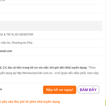
 chỉ
SX & TM VLXD NEWSTAR
 Văn An, Phường An Phú
gmail.com
l, CV, bìa và bên trong hồ sơ xin việc khi gửi đến Nhà tuyển dụng:
"Theo
yển dụng tại http://timvieclam24h.com.vn - vị trí Quản đốc điều phối. Hạn nộp:
áo
Nộp hồ sơ ngay!
BẤM ĐÂY
ỳ yêu cầu thu phí từ phía nhà tuyển dụng