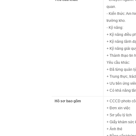
quan.
- Kiến thức: Am h
trường kho.
- Kỹ năng:
+ Kỹ năng điều ph
+ Kỹ năng lãnh đạ
+ Kỹ năng giải quy
+ Thành thạo tin 
Yêu cầu khác:
+ Đã từng quản lý
+ Trung thực, trá
+ Ưu tiên ứng viê
+ Có khả năng tăn
Hồ sơ bao gồm
+ CCCD photo cô
+ Đơn xin việc
+ Sơ yếu lý lịch
+ Giấy khám sức 
+ Ảnh thẻ