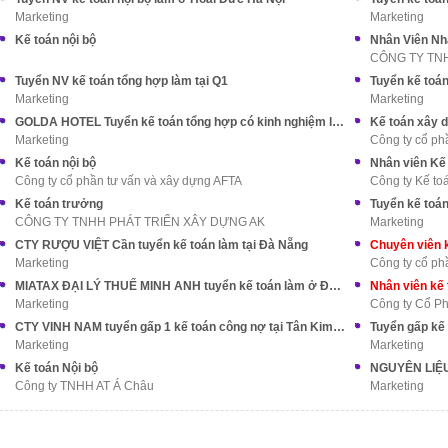
Marketing
Marketing
Kế toán nội bộ
Nhân Viên Nh
CÔNG TY TN
Tuyển NV kế toán tổng hợp làm tại Q1
Tuyển kế toá
Marketing
Marketing
GOLDA HOTEL Tuyển kế toán tổng hợp có kinh nghiệm làm ở Q5
Kế toán xây 
Marketing
Công ty cổ ph
Kế toán nội bộ
Nhân viên Kế
Công ty cổ phần tư vấn và xây dựng AFTA
Công ty Kế to
Kế toán trưởng
Tuyển kế toán
CÔNG TY TNHH PHÁT TRIỂN XÂY DỰNG AK
Marketing
CTY RƯỢU VIỆT Cần tuyển kế toán làm tại Đà Nẵng
Marketing
Công ty cổ p
MIATAX ĐẠI LÝ THUẾ MINH ANH tuyển kế toán làm ở Đồng Nai
Nhân viên kế 
Marketing
Công ty Cổ Ph
CTY VINH NAM tuyển gấp 1 kế toán công nợ tại Tân Kim BC
Marketing
Marketing
Kế toán Nội bộ
NGUYÊN LIỆU 
Công ty TNHH AT Á Châu
Marketing