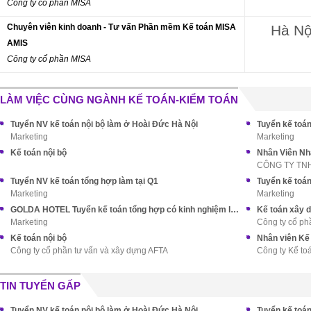
Công ty cổ phần MISA
Chuyên viên kinh doanh - Tư vấn Phần mềm Kế toán MISA
Hà Nộ
AMIS
Công ty cổ phần MISA
LÀM VIỆC CÙNG NGÀNH KẾ TOÁN-KIỂM TOÁN
Tuyển NV kế toán nội bộ làm ở Hoài Đức Hà Nội
Tuyển kế toán
Marketing
Marketing
Kế toán nội bộ
Nhân Viên Nh
CÔNG TY TN
Tuyển NV kế toán tổng hợp làm tại Q1
Tuyển kế toá
Marketing
Marketing
GOLDA HOTEL Tuyển kế toán tổng hợp có kinh nghiệm làm ở Q5
Kế toán xây 
Marketing
Công ty cổ ph
Kế toán nội bộ
Nhân viên Kế
Công ty cổ phần tư vấn và xây dựng AFTA
Công ty Kế to
TIN TUYỂN GẤP
Tuyển NV kế toán nội bộ làm ở Hoài Đức Hà Nội
Tuyển kế toán