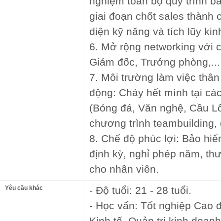
nghiệm toàn bộ quy trình b
giai đoạn chốt sales thành 
diện kỹ năng và tích lũy ki
6. Mở rộng networking với 
Giám đốc, Trưởng phòng,...
7. Môi trường làm việc thân 
động: Cháy hết mình tại cá
(Bóng đá, Văn nghệ, Cầu Lôn
chương trình teambuilding, 
8. Chế độ phúc lợi: Bảo hi
định kỳ, nghỉ phép năm, thư
cho nhân viên.
Yêu cầu khác
- Độ tuổi: 21 - 28 tuổi.
- Học vấn: Tốt nghiệp Cao 
Kinh tế, Quản trị kinh doanh