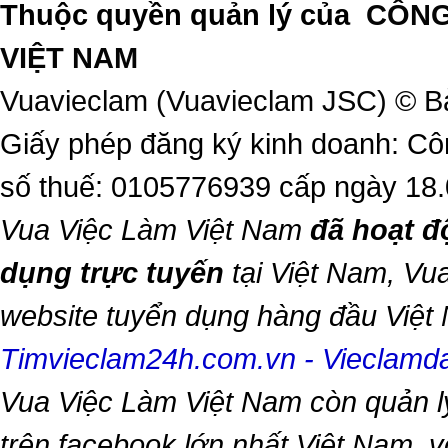
Thuộc quyền quản lý của
CÔNG
VIỆT NAM
Vuavieclam (Vuavieclam JSC) © B
Giấy phép đăng ký kinh doanh: Cô
số thuế: 0105776939 cấp ngày 18
Vua Việc Làm Việt Nam
đã hoạt đ
dụng trực tuyến
tại Việt Nam,
Vua
website tuyển dụng hàng đầu Việ
Timvieclam24h.com.vn
-
Vieclam
Vua Việc Làm Việt Nam
còn quản l
trên facebook lớn nhất Việt Nam, vớ