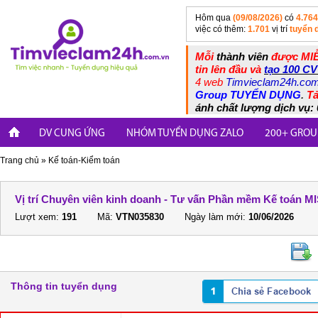
Hôm qua
(09/08/2026)
có
4.764
việc có thêm:
1.701
vị trí
tuyển 
Mỗi
thành viên
được MIỄ
tin lên đầu và
tạo 100 CV
4 web
Timvieclam24h.co
Group TUYỂN DỤNG
.
Tả
ánh chất lượng dịch vụ: 
DV CUNG ỨNG
NHÓM TUYỂN DỤNG ZALO
200+ GROU
Trang chủ
»
Kế toán-Kiểm toán
Vị trí Chuyên viên kinh doanh - Tư vấn Phần mềm Kế toán M
Lượt xem:
191
Mã:
VTN035830
Ngày làm mới:
10/06/2026
Thông tin tuyển dụng