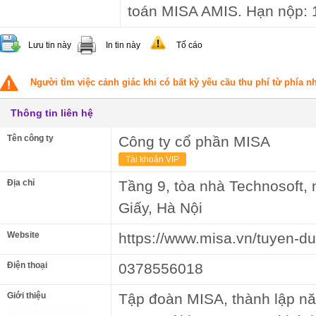
toán MISA AMIS. Hạn nộp: 
Lưu tin này
In tin này
Tố cáo
Người tìm việc cảnh giác khi có bất kỳ yêu cầu thu phí từ phía 
Thông tin liên hệ
Tên công ty
Công ty cổ phần MISA
Tài khoản VIP
Địa chỉ
Tầng 9, tòa nhà Technosoft,
Giấy, Hà Nội
Website
https://www.misa.vn/tuyen-du
Điện thoại
0378556018
Giới thiệu
Tập đoàn MISA, thành lập nă