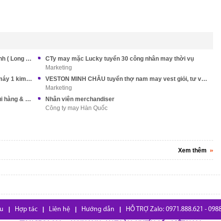
Tuyển THỢ MAY làm tại KCN Cầu Tràm Tây Ninh ( Long An cũ )
CTy may mặc Lucky tuyển 30 công nhân may thời vụ
Marketing
VIVACE GARMENT FACTORY tuyển thợ may máy 1 kim làm Tân Phú
VESTON MINH CHÂU tuyển thợ nam may vest giỏi, tư vấn...
Marketing
Xưởng may tuyển Nữ thợ may, thợ khuy nút, ủi hàng & QC
Nhân viên merchandiser
Công ty may Hàn Quốc
Xem thêm
ệu
|
Hợp tác
|
Liên hệ
|
Hướng dẫn
|
HỖ TRỢ Zalo: 0971.888.621 - 098