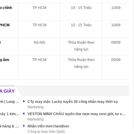
o chính
TP HCM
10 - 15 Triệu
10/09
 TPHCM
TP HCM
10 - 15 Triệu
10/09
i
Hà Nội
Thỏa thuận theo
09/09
năng lực
g làm
TP HCM
Thỏa thuận theo
05/09
năng lực
A GIÀY
Tuyển THỢ MAY làm tại KCN Cầu Tràm Tây Ninh ( Long An cũ )
CTy may mặc Lucky tuyển 30 công nhân may thời vụ
Marketing
VIVACE GARMENT FACTORY tuyển thợ may máy 1 kim làm Tân Phú
VESTON MINH CHÂU tuyển thợ nam may vest giỏi, tư vấn...
Marketing
Xưởng may tuyển Nữ thợ may, thợ khuy nút, ủi hàng & QC
Nhân viên merchandiser
Công ty may Hàn Quốc