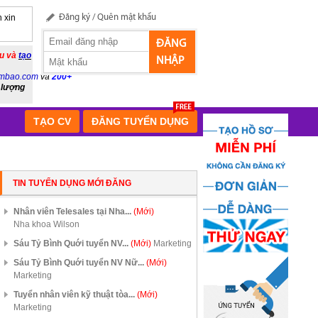
 xin
Đăng ký
/
Quên mật khẩu
ĐĂNG
ầu và
tạo
NHẬP
mbao.com
và
200+
 lượng
TẠO CV
ĐĂNG TUYỂN DỤNG
TIN TUYỂN DỤNG MỚI ĐĂNG
Nhân viên Telesales tại Nha...
(Mới)
Nha khoa Wilson
Sáu Tỷ Bình Quới tuyển NV...
(Mới)
Marketing
Sáu Tỷ Bình Quới tuyển NV Nữ...
(Mới)
Marketing
Tuyển nhân viên kỹ thuật tòa...
(Mới)
Marketing