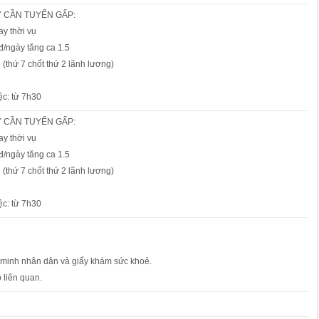
 CẦN TUYỂN GẤP:
y thời vụ
đ/ngày tăng ca 1.5
 (thứ 7 chốt thứ 2 lãnh lương)
ệc: từ 7h30
 CẦN TUYỂN GẤP:
y thời vụ
đ/ngày tăng ca 1.5
 (thứ 7 chốt thứ 2 lãnh lương)
ệc: từ 7h30
 minh nhân dân và giấy khám sức khoẻ.
 liên quan.