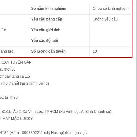
Số năm kinh nghiệm
Chưa có kinh nghiệm
Yêu cầu bằng cấp
Không yêu cầu
thức
Yêu cầu giới tính
Yêu cầu độ tuổi
năng lực
Số lượng cần tuyển
10
 CẦN TUYỂN GẤP:
y thời vụ
đ/ngày tăng ca 1.5
 (thứ 7 chốt thứ 2 lãnh lương)
ệc: từ 7h30
c: B1/1b, Ấp 2, Xã Vĩnh Lộc, TP.HCM (Xã Vĩnh Lộc A, Bình Chánh cũ)
K MAY MẶC LUCKY
4139 (Hảo) - 0907392211 (chị Hương) để nhận việc