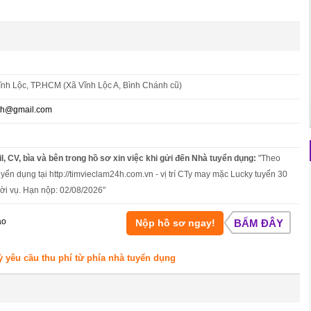
ĩnh Lộc, TP.HCM (Xã Vĩnh Lộc A, Bình Chánh cũ)
nh@gmail.com
l, CV, bìa và bên trong hồ sơ xin việc khi gửi đến Nhà tuyển dụng:
"Theo
uyển dụng tại http://timvieclam24h.com.vn - vị trí CTy may mặc Lucky tuyển 30
ời vụ. Hạn nộp: 02/08/2026"
áo
Nộp hồ sơ ngay!
BẤM ĐÂY
ỳ yêu cầu thu phí từ phía nhà tuyển dụng