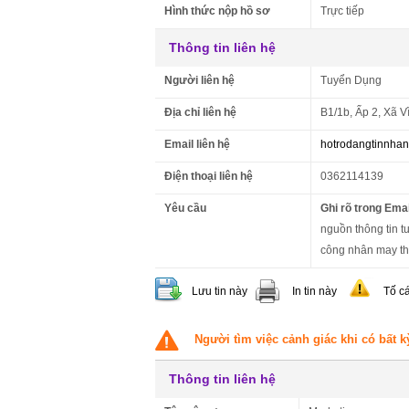
Hình thức nộp hồ sơ
Trực tiếp
Thông tin liên hệ
Người liên hệ
Tuyển Dụng
Địa chỉ liên hệ
B1/1b, Ấp 2, Xã V
Email liên hệ
hotrodangtinnha
Điện thoại liên hệ
0362114139
Yêu cầu
Ghi rõ trong Emai
nguồn thông tin t
công nhân may th
Lưu tin này
In tin này
Tố c
Người tìm việc cảnh giác khi có bất k
Thông tin liên hệ