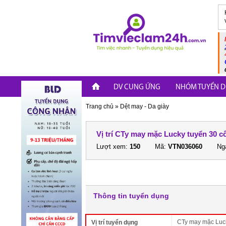
DV CUNG ỨNG
NHÓM TUYỂN D
Trang chủ
»
Dệt may - Da giày
Vị trí CTy may mặc Lucky tuyển 30 
Lượt xem:
150
Mã:
VTN036060
Ngà
Thông tin tuyển dụng
CTy may mặc Luck
Vị trí tuyển dụng