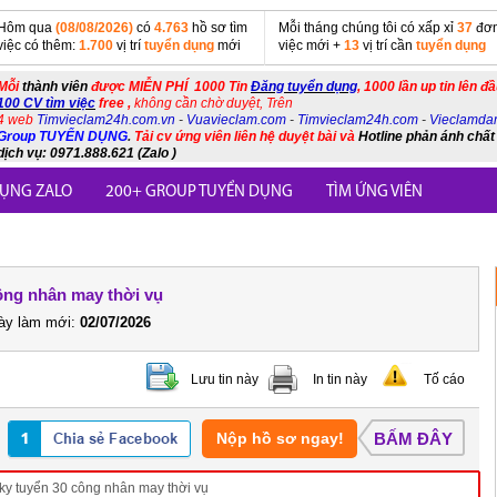
Hôm qua
(08/08/2026)
có
4.763
hồ sơ tìm
Mỗi tháng chúng tôi có xấp xỉ
37
đơn
việc có thêm:
1.700
vị trí
tuyển dụng
mới
việc mới +
13
vị trí cần
tuyển dụng
Mỗi
thành viên
được MIỄN PHÍ 1000 Tin
Đăng tuyển dụng
, 1000 lần up tin lên đ
100 CV tìm việc
free ,
không cần chờ duyệt, Trên
4 web
Timvieclam24h.com.vn
-
Vuavieclam.com
-
Timvieclam24h.com
-
Vieclamda
Group TUYỂN DỤNG
.
Tải cv ứng viên liên hệ duyệt bài và
Hotline phản ánh chất
dịch vụ: 0971.888.621 (Zalo )
ỤNG ZALO
200+ GROUP TUYỂN DỤNG
TÌM ỨNG VIÊN
công nhân may thời vụ
y làm mới:
02/07/2026
Lưu tin này
In tin này
Tố cáo
Nộp hồ sơ ngay!
BẤM ĐÂY
y tuyển 30 công nhân may thời vụ