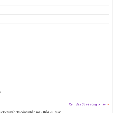
n
Xem đầy đủ về công ty này
ucky tuyển 30 công nhân may thời vụ. qua: